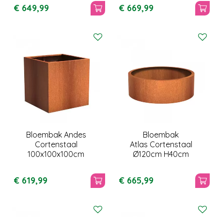
€
649
,
99
€
669
,
99
Bloembak Andes
Bloembak
Cortenstaal
Atlas Cortenstaal
100x100x100cm
Ø120cm H40cm
€
619
,
99
€
665
,
99