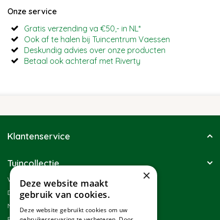
Onze service
Gratis verzending va €50,- in NL*
Ook af te halen bij Tuincentrum Vaessen
Deskundig advies over onze producten
Betaal ook achteraf met Riverty
Klantenservice
Tuincollectie
×
Winkel
Deze website maakt
Duurzaamheid
gebruik van cookies.
Nieuwsbrief
Deze website gebruikt cookies om uw
Blog
gebruikerservaring te verbeteren. Door