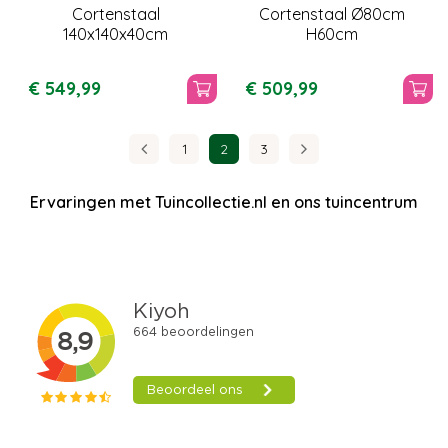
Cortenstaal
Cortenstaal Ø80cm
140x140x40cm
H60cm
€
549
,
99
€
509
,
99
1
2
3
Ervaringen met Tuincollectie.nl en ons tuincentrum