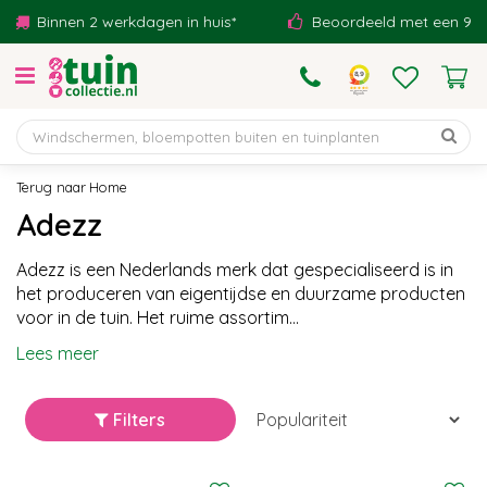
G
nnen 2 werkdagen in huis*
Beoordeeld met een 9,1!
a
n
a
a
r
c
o
Home
n
Adezz
t
e
Adezz is een Nederlands merk dat gespecialiseerd is in
n
het produceren van eigentijdse en duurzame producten
t
voor in de tuin. Het ruime assortim...
Lees meer
Filters