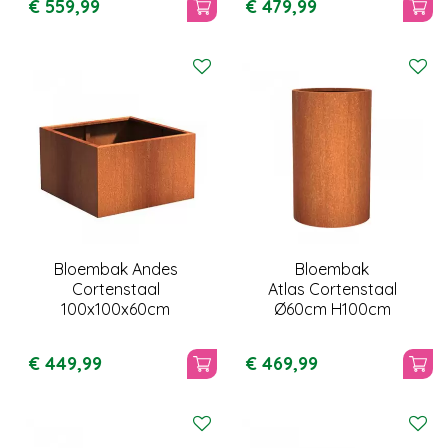
€
559
,
99
€
479
,
99
Bloembak Andes
Bloembak
Cortenstaal
Atlas Cortenstaal
100x100x60cm
Ø60cm H100cm
€
449
,
99
€
469
,
99