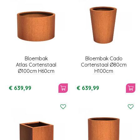
Bloembak
Bloembak Cado
Atlas Cortenstaal
Cortenstaal Ø80cm
Ø100cm H60cm
H100cm
€
639
,
99
€
639
,
99