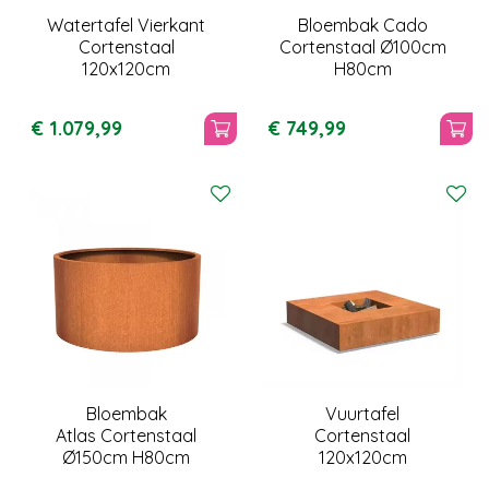
Watertafel Vierkant
Bloembak Cado
Cortenstaal
Cortenstaal Ø100cm
120x120cm
H80cm
€
1.079
,
99
€
749
,
99
Bloembak
Vuurtafel
Atlas Cortenstaal
Cortenstaal
Ø150cm H80cm
120x120cm