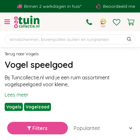
G
Binnen 2 werkdagen in huis*
Beoordeeld met een 9,
a
n
a
a
r
c
o
Vogels
n
Vogel speelgoed
t
e
Bij Tuincollectie.nl vind je een ruim assortiment
n
vogelspeelgoed voor kleine,
t
Lees meer
Vogels
Vogelzaad
Filters