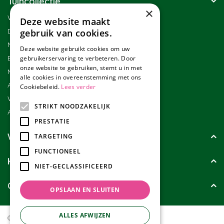
Tuincollectie
×
Winkel
Deze website maakt
Duurzaamheid
gebruik van cookies.
Nieuwsbrief
Deze website gebruikt cookies om uw
Blog
gebruikerservaring te verbeteren. Door
onze website te gebruiken, stemt u in met
Merken
alle cookies in overeenstemming met ons
Assortiment
Cookiebeleid.
Lees verder
Werken bij Tuincollectie
STRIKT NOODZAKELIJK
Affiliate marketing
PRESTATIE
Wie zijn wij?
TARGETING
FUNCTIONEEL
Klanten geven ons
NIET-GECLASSIFICEERD
Contact
OPSLAAN EN SLUITEN
ALLES AFWIJZEN
© Tuincollectie.nl
Green Solutions