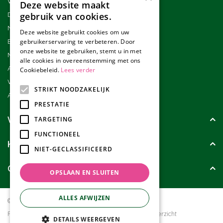
Winkel
Deze website maakt
Duurzaamheid
gebruik van cookies.
Nieuwsbrief
Deze website gebruikt cookies om uw
Blog
gebruikerservaring te verbeteren. Door
onze website te gebruiken, stemt u in met
Merken
alle cookies in overeenstemming met ons
Assortiment
Cookiebeleid.
Lees verder
Werken bij Tuincollectie
STRIKT NOODZAKELIJK
Affiliate marketing
PRESTATIE
Wie zijn wij?
TARGETING
FUNCTIONEEL
Klanten geven ons
NIET-GECLASSIFICEERD
Contact
OPSLAAN EN SLUITEN
ALLES AFWIJZEN
© Tuincollectie.nl
Green Solutions
Privacy policy
Tuincentrum Overzicht
DETAILS WEERGEVEN