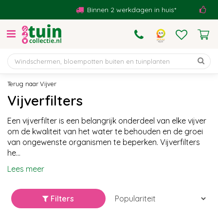
G
Binnen 2 werkdagen in huis*
Beoo
a
n
a
a
r
c
o
Vijver
n
Vijverfilters
t
e
Een vijverfilter is een belangrijk onderdeel van elke vijver
n
om de kwaliteit van het water te behouden en de groei
t
van ongewenste organismen te beperken. Vijverfilters
he...
Lees meer
Filters