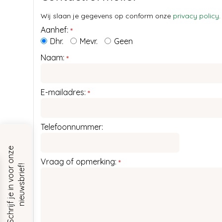
Wij slaan je gegevens op conform onze
privacy policy
.
Aanhef:
*
Dhr.
Mevr.
Geen
Naam:
*
E-mailadres:
*
Telefoonnummer:
S
c
h
r
i
j
f
j
e
i
n
v
o
o
r
o
n
z
e
n
i
e
u
w
s
b
r
i
e
f
Vraag of opmerking:
*
!