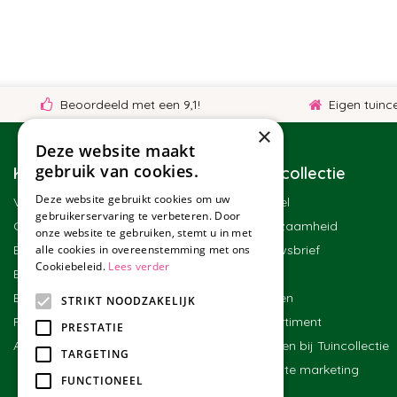
Beoordeeld met een 9,1!
Eigen tuincentr
×
Deze website maakt
gebruik van cookies.
Klantenservice
Tuincollectie
Deze website gebruikt cookies om uw
Veelgestelde vragen
Winkel
gebruikerservaring te verbeteren. Door
Contact
Duurzaamheid
onze website te gebruiken, stemt u in met
Bestellen
alle cookies in overeenstemming met ons
Nieuwsbrief
Cookiebeleid.
Lees verder
Bezorgen en afhalen
Blog
Betalen
Merken
STRIKT NOODZAKELIJK
Ruilen en retourneren
Assortiment
PRESTATIE
Algemene voorwaarden
Werken bij Tuincollectie
TARGETING
Affiliate marketing
FUNCTIONEEL