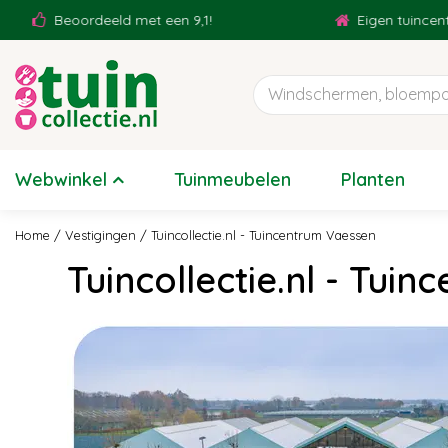
Ga
Beoordeeld met een 9,1!
Eigen tuincentrum
naar
content
Webwinkel
Tuinmeubelen
Planten
Home
Vestigingen
Tuincollectie.nl - Tuincentrum Vaessen
Tuincollectie.nl - Tui