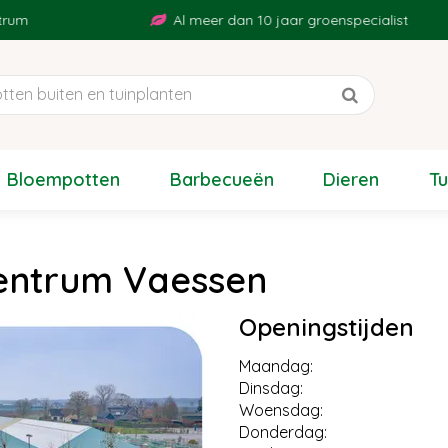
Al meer dan 10 jaar groenspecialist
Bloempotten
Barbecueën
Dieren
T
ncentrum Vaessen
Openingstijden
Maandag:
Dinsdag:
Woensdag:
Donderdag: