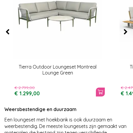
Tierra Outdoor Loungeset Montreal
T
Lounge Green
€
2.799
,
00
€
2.47
€
1.299
,
00
€
1.
Weersbestendige en duurzaam
Een loungeset met hoekbank is ook duurzaam en
weerbestendig. De meeste loungesets zijn gemaakt van
materialen die bestand zijn tegen verschillende