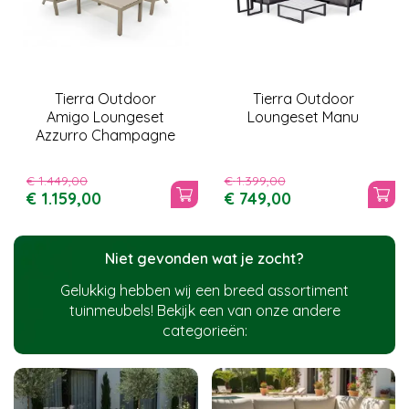
Tierra Outdoor
Tierra Outdoor
Amigo Loungeset
Loungeset Manu
Azzurro Champagne
€
1.449
,
00
€
1.399
,
00
€
1.159
,
00
€
749
,
00
Niet gevonden wat je zocht?
Gelukkig hebben wij een breed assortiment
tuinmeubels! Bekijk een van onze andere
categorieën: