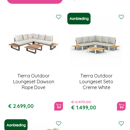
Tierra Outdoor
Tierra Outdoor
Loungeset Dawson
Loungeset Seto
Rope Dove
Creme White
€
2.479
,
00
€
2.699
,
00
€
1.499
,
00