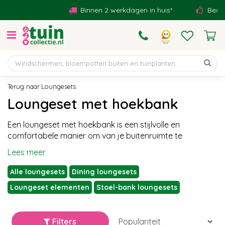
G
Binnen 2 werkdagen in huis*
Beoordeeld
a
n
a
a
r
c
o
Loungesets
n
Loungeset met hoekbank
t
e
Een loungeset met hoekbank is een stijlvolle en
n
comfortabele manier om van je buitenruimte te
t
Lees meer
Alle loungesets
Dining loungesets
Loungeset elementen
Stoel-bank loungesets
Filters