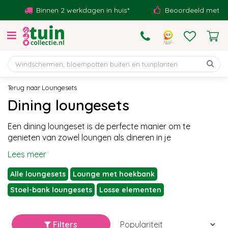
G
Binnen 2 werkdagen in huis*
Beoordeeld met een 9,1
a
n
a
a
r
c
o
Loungesets
n
Dining loungesets
t
e
Een dining loungeset is de perfecte manier om te
n
genieten van zowel loungen als dineren in je
t
Lees meer
Alle loungesets
Lounge met hoekbank
Stoel-bank loungesets
Losse elementen
Filters