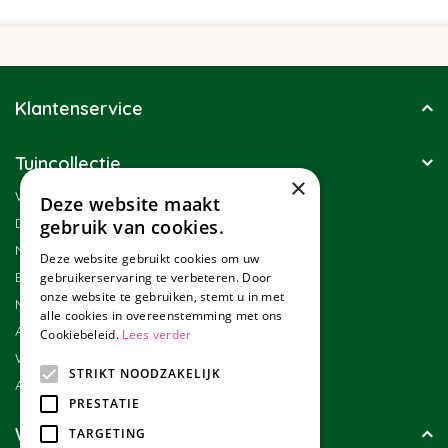
Klantenservice
Tuincollectie
×
Winkel
Deze website maakt
Duurzaamheid
gebruik van cookies.
Nieuwsbrief
Deze website gebruikt cookies om uw
Blog
gebruikerservaring te verbeteren. Door
onze website te gebruiken, stemt u in met
Merken
alle cookies in overeenstemming met ons
Assortiment
Cookiebeleid.
Lees verder
Werken bij Tuincollectie
STRIKT NOODZAKELIJK
Affiliate marketing
PRESTATIE
Wie zijn wij?
TARGETING