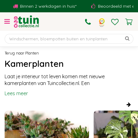
G
Binnen 2 werkdagen in huis*
Beoordeeld met een 9,1!
a
n
a
a
r
c
o
Planten
n
Kamerplanten
t
e
Laat je interieur tot leven komen met nieuwe
n
kamerplanten van Tuincollectie.nl. Een
t
Lees meer