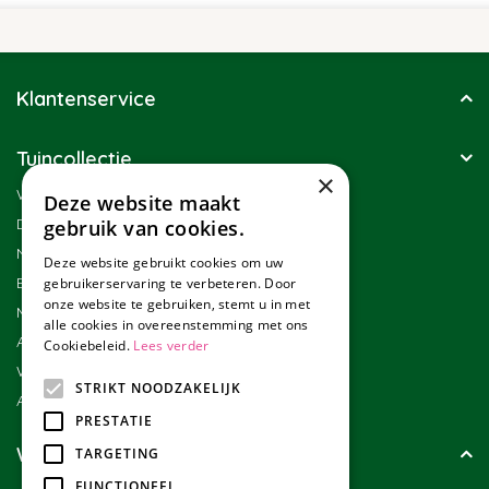
Klantenservice
Tuincollectie
×
Winkel
Deze website maakt
Duurzaamheid
gebruik van cookies.
Nieuwsbrief
Deze website gebruikt cookies om uw
Blog
gebruikerservaring te verbeteren. Door
onze website te gebruiken, stemt u in met
Merken
alle cookies in overeenstemming met ons
Assortiment
Cookiebeleid.
Lees verder
Werken bij Tuincollectie
STRIKT NOODZAKELIJK
Affiliate marketing
PRESTATIE
Wie zijn wij?
TARGETING
FUNCTIONEEL