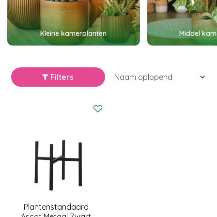
Kleine kamerplanten
Middel kam
Filters
Plantenstandaard
Ascot Metaal Zwart