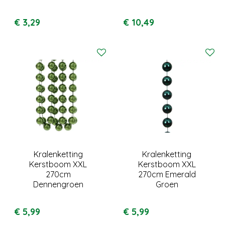
€
3
,
29
€
10
,
49
Kralenketting
Kralenketting
Kerstboom XXL
Kerstboom XXL
270cm
270cm Emerald
Dennengroen
Groen
€
5
,
99
€
5
,
99