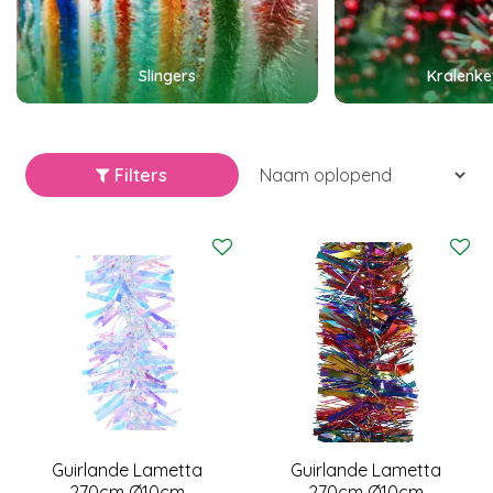
Slingers
Kralenke
Filters
Guirlande Lametta
Guirlande Lametta
270cm Ø10cm
270cm Ø10cm