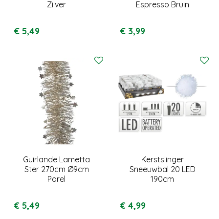
Zilver
Espresso Bruin
€
5
,
49
€
3
,
99
Guirlande Lametta
Kerstslinger
Ster 270cm Ø9cm
Sneeuwbal 20 LED
Parel
190cm
€
5
,
49
€
4
,
99