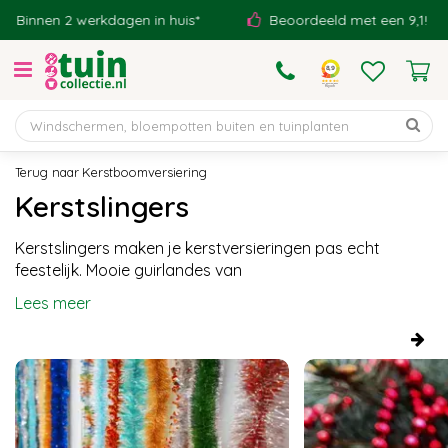
G
 2 werkdagen in huis*
Beoordeeld met een 9,1!
E
a
n
a
a
r
c
o
Kerstboomversiering
n
Kerstslingers
t
e
Kerstslingers maken je kerstversieringen pas echt
n
feestelijk. Mooie guirlandes van
t
Lees meer