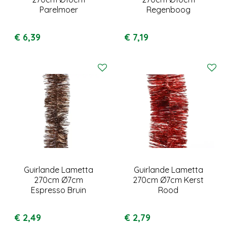
Parelmoer
Regenboog
€
6
,
39
€
7
,
19
Guirlande Lametta
Guirlande Lametta
270cm Ø7cm
270cm Ø7cm Kerst
Espresso Bruin
Rood
€
2
,
49
€
2
,
79