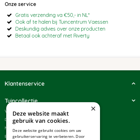
Onze service
Gratis verzending va €50,- in NL*
Ook af te halen bij Tuincentrum Vaessen
Deskundig advies over onze producten
Betaal ook achteraf met Riverty
Klantenservice
Tuincollectie
×
Winkel
Deze website maakt
Duurzaamheid
gebruik van cookies.
Nieuwsbrief
Deze website gebruikt cookies om uw
Blog
gebruikerservaring te verbeteren. Door