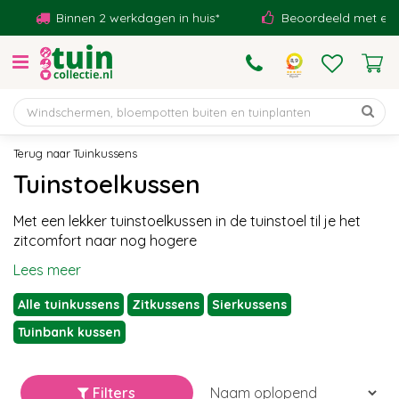
G
Binnen 2 werkdagen in huis*
Beoordeeld met een 9,1!
a
n
a
a
r
c
o
Tuinkussens
n
Tuinstoelkussen
t
e
Met een lekker tuinstoelkussen in de tuinstoel til je het
n
zitcomfort naar nog hogere
t
Lees meer
Alle tuinkussens
Zitkussens
Sierkussens
Tuinbank kussen
Filters