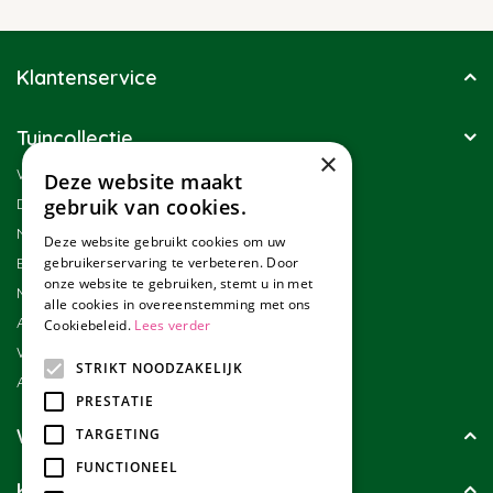
Klantenservice
Tuincollectie
×
Winkel
Deze website maakt
Duurzaamheid
gebruik van cookies.
Nieuwsbrief
Deze website gebruikt cookies om uw
Blog
gebruikerservaring te verbeteren. Door
onze website te gebruiken, stemt u in met
Merken
alle cookies in overeenstemming met ons
Assortiment
Cookiebeleid.
Lees verder
Werken bij Tuincollectie
STRIKT NOODZAKELIJK
Affiliate marketing
PRESTATIE
Wie zijn wij?
TARGETING
FUNCTIONEEL
Klanten geven ons