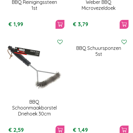
BBQ Reinigingssteen
Weber BBQ
1st
Microvezeldoek
€
1
,
99
€
3
,
79
BBQ Schuursponzen
5st
BBQ
Schoonmaakborstel
Driehoek 30cm
€
2
,
59
€
1
,
49