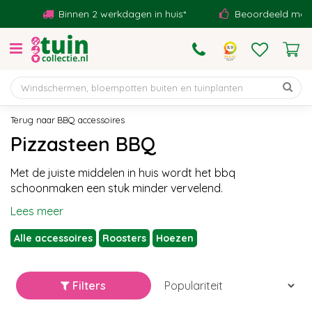
G
Binnen 2 werkdagen in huis*
Beoordeeld met een 
a
n
a
a
r
c
o
BBQ accessoires
n
Pizzasteen BBQ
t
e
Met de juiste middelen in huis wordt het bbq
n
schoonmaken een stuk minder vervelend.
t
Lees meer
Alle accessoires
Roosters
Hoezen
Filters