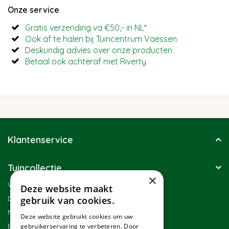
Onze service
Gratis verzending va €50,- in NL*
Ook af te halen bij Tuincentrum Vaessen
Deskundig advies over onze producten
Betaal ook achteraf met Riverty
Klantenservice
Tuincollectie
×
Winkel
Deze website maakt
Duurzaamheid
gebruik van cookies.
Nieuwsbrief
Deze website gebruikt cookies om uw
Blog
gebruikerservaring te verbeteren. Door