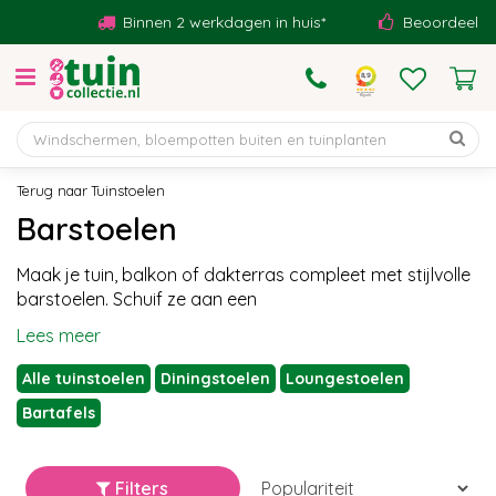
G
Binnen 2 werkdagen in huis*
Beoordeeld met 
a
n
a
a
r
c
o
Tuinstoelen
n
Barstoelen
t
e
Maak je tuin, balkon of dakterras compleet met stijlvolle
n
barstoelen. Schuif ze aan een
t
Lees meer
Alle tuinstoelen
Diningstoelen
Loungestoelen
Bartafels
Filters