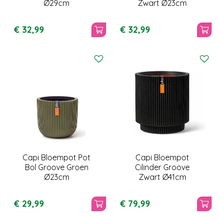
Ø29cm
Zwart Ø23cm
€
32
,
99
€
32
,
99
Capi Bloempot Pot
Capi Bloempot
Bol Groove Groen
Cilinder Groove
Ø23cm
Zwart Ø41cm
€
29
,
99
€
79
,
99