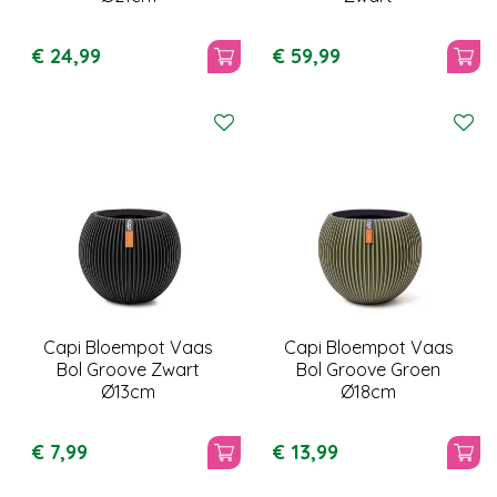
€
24
,
99
€
59
,
99
Capi Bloempot Vaas
Capi Bloempot Vaas
Bol Groove Zwart
Bol Groove Groen
Ø13cm
Ø18cm
€
7
,
99
€
13
,
99