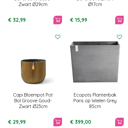
Zwart Ø29cm
Ø17cm
€
32
,
99
€
15
,
99
Capi Bloempot Pot
Ecopots Plantenbak
Bol Groove Goud-
Paris op Wielen Grey
Zwart Ø23cm
85cm
€
29
,
99
€
399
,
00