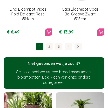
Elho Bloempot Vibes
Capi Bloempot Vaas
Fold Delicaat Roze
Bol Groove Zwart
Ø14cm
Ø18cm
€
6
,
49
€
13
,
99
1
2
3
4
Niet gevonden wat je zocht?
Gelukkig hebben wij een breed assortiment
bloempotten! Bekijk een van onze andere
categorieën: