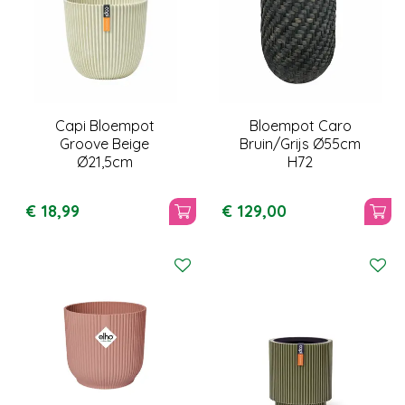
Capi Bloempot
Bloempot Caro
Groove Beige
Bruin/Grijs Ø55cm
Ø21,5cm
H72
€
18
,
99
€
129
,
00