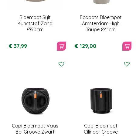
Bloempot Sylt
Ecopots Bloempot
Kunststof Zand
Amsterdam High
Ø50cm
Taupe Ø41cm
€
37
,
99
€
129
,
00
Capi Bloempot Vaas
Capi Bloempot
Bol Groove Zwart
Cilinder Groove