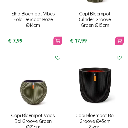
Elho Bloempot Vibes
Capi Bloempot
Fold Delicaat Roze
Cilinder Groove
Ø16cm
Groen Ø15cm
€
7
,
99
€
17
,
99
Capi Bloempot Vaas
Capi Bloempot Bol
Bol Groove Groen
Groove Ø43cm
Ø21cm
Zwart