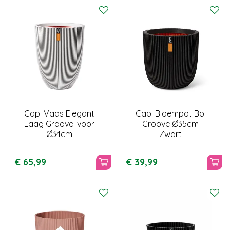
Capi Vaas Elegant
Capi Bloempot Bol
Laag Groove Ivoor
Groove Ø35cm
Ø34cm
Zwart
€
65
,
99
€
39
,
99