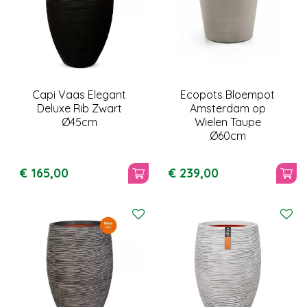
Capi Vaas Elegant
Ecopots Bloempot
Deluxe Rib Zwart
Amsterdam op
Ø45cm
Wielen Taupe
Ø60cm
€
165
,
00
€
239
,
00