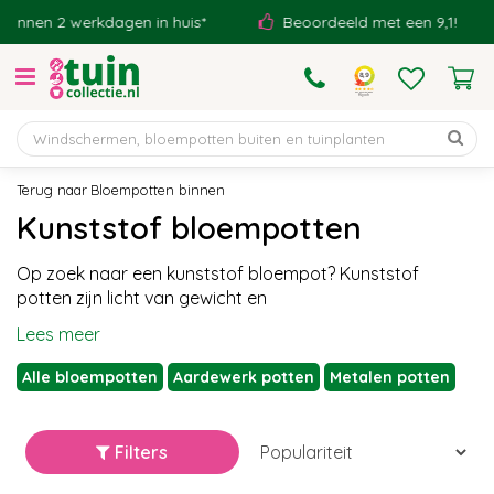
G
 werkdagen in huis*
Beoordeeld met een 9,1!
Eig
a
n
a
a
r
c
o
Bloempotten binnen
n
Kunststof bloempotten
t
e
Op zoek naar een kunststof bloempot? Kunststof
n
potten zijn licht van gewicht en
t
Lees meer
Alle bloempotten
Aardewerk potten
Metalen potten
Filters