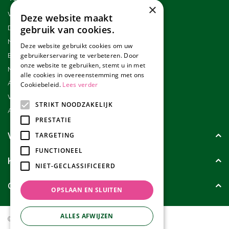
×
Winkel
Deze website maakt
Duurzaamheid
gebruik van cookies.
Nieuwsbrief
Deze website gebruikt cookies om uw
Blog
gebruikerservaring te verbeteren. Door
onze website te gebruiken, stemt u in met
Merken
alle cookies in overeenstemming met ons
Assortiment
Cookiebeleid.
Lees verder
Werken bij Tuincollectie
STRIKT NOODZAKELIJK
Affiliate marketing
PRESTATIE
Wie zijn wij?
TARGETING
FUNCTIONEEL
Klanten geven ons
NIET-GECLASSIFICEERD
Contact
OPSLAAN EN SLUITEN
ALLES AFWIJZEN
© Tuincollectie.nl
Green Solutions