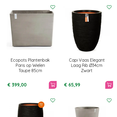
Ecopots Plantenbak
Capi Vaas Elegant
Paris op Wielen
Laag Rib Ø34cm
Taupe 85cm
Zwart
€
399
,
00
€
65
,
99