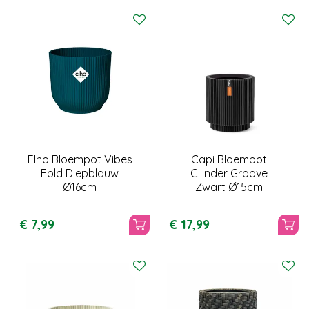
Elho Bloempot Vibes
Capi Bloempot
Fold Diepblauw
Cilinder Groove
Ø16cm
Zwart Ø15cm
€
7
,
99
€
17
,
99