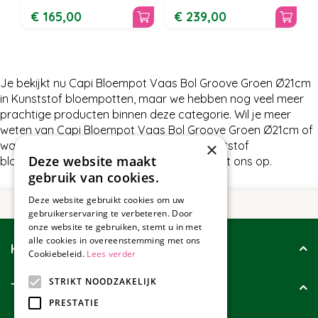
€
165
,
00
€
239
,
00
Je bekijkt nu Capi Bloempot Vaas Bol Groove Groen Ø21cm
in Kunststof bloempotten, maar we hebben nog veel meer
prachtige producten binnen deze categorie. Wil je meer
weten van Capi Bloempot Vaas Bol Groove Groen Ø21cm of
×
wat wij nog meer te bieden hebben in Kunststof
Deze website maakt
bloempotten, neem dan gerust contact met ons op.
gebruik van cookies.
Deze website gebruikt cookies om uw
gebruikerservaring te verbeteren. Door
onze website te gebruiken, stemt u in met
alle cookies in overeenstemming met ons
Klantenservice
Cookiebeleid.
Lees verder
STRIKT NOODZAKELIJK
Tuincollectie
PRESTATIE