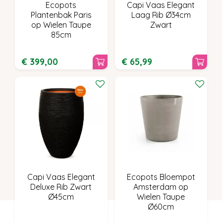
Ecopots
Capi Vaas Elegant
Plantenbak Paris
Laag Rib Ø34cm
op Wielen Taupe
Zwart
85cm
€
399
,
00
€
65
,
99
Capi Vaas Elegant
Ecopots Bloempot
Deluxe Rib Zwart
Amsterdam op
Ø45cm
Wielen Taupe
Ø60cm