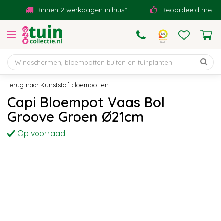
G
Binnen 2 werkdagen in huis*
Beoordeeld met een 9
a
n
a
a
r
c
o
Kunststof bloempotten
n
Capi Bloempot Vaas Bol
t
Groove Groen Ø21cm
e
n
Op voorraad
t