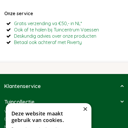
Onze service
Gratis verzending va €50,- in NL*
Ook af te halen bij Tuincentrum Vaessen
Deskundig advies over onze producten
Betaal ook achteraf met Riverty
Klantenservice
Tuincollectie
×
Winkel
Deze website maakt
Duurzaamheid
gebruik van cookies.
Nieuwsbrief