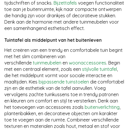
tijdschriften of snacks.
Bijzettafels
voegen functionaliteit
toe aan je buitenruimte, kijk naar compacte ontwerpen
die handig zijn voor drankjes of decoratieve stukken.
Denk aan de harmonie met andere tuinmeubelen voor
een samenhangend esthetisch effect.
Tuintafel als middelpunt van het buitenleven
Het creëren van een trendy en comfortabele tuin begint
met het slim combineren van
verschillende
tuinmeubelen
en
woonaccessoires
. Begin
met een centraal element, zoals een
stijlvolle tuintafel
,
die het middelpunt vormt voor sociale interactie en
maaltijden. Kies
bijpassende tuinstoelen
die comfortabel
zijn en de esthetiek van de tafel aanvullen. Voeg
vervolgens zachte tuinkussens toe in trendy patronen
en kleuren om comfort en stijl te versterken. Denk aan
het toevoegen van accessoires zoals
buitenverlichting
,
plantenbakken, en decoratieve objecten om karakter
toe te voegen aan de ruimte. Combineer verschillende
texturen en materialen zoals hout, metaal en stof voor