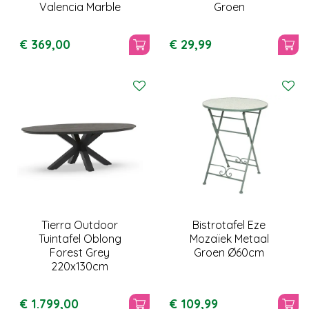
Valencia Marble
Groen
€
369
,
00
€
29
,
99
Tierra Outdoor
Bistrotafel Eze
Tuintafel Oblong
Mozaïek Metaal
Forest Grey
Groen Ø60cm
220x130cm
€
1.799
,
00
€
109
,
99