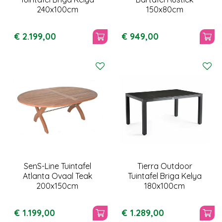
240x100cm
150x80cm
€
2.199
,
00
€
949
,
00
SenS-Line Tuintafel
Tierra Outdoor
Atlanta Ovaal Teak
Tuintafel Briga Kelya
200x150cm
180x100cm
€
1.199
,
00
€
1.289
,
00