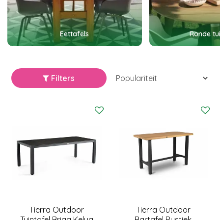
Eettafels
Ronde tui
Filters
Tierra Outdoor
Tierra Outdoor
Tuintafel Briga Kelya
Bartafel Rustiek