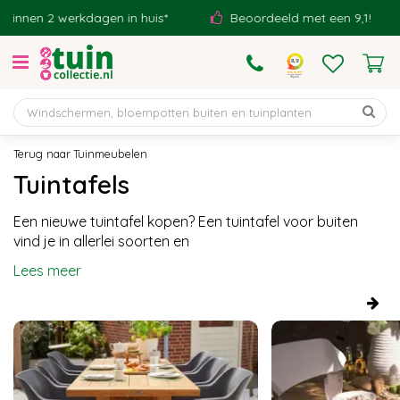
G
erkdagen in huis*
Beoordeeld met een 9,1!
Eigen
a
n
a
a
r
c
o
Tuinmeubelen
n
Tuintafels
t
e
Een nieuwe tuintafel kopen? Een tuintafel voor buiten
n
vind je in allerlei soorten en
t
Lees meer