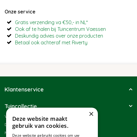
Onze service
Gratis verzending va €50,- in NL*
Ook af te halen bij Tuincentrum Vaessen
Deskundig advies over onze producten
Betaal ook achteraf met Riverty
Klantenservice
Tuincollectie
×
Winkel
Deze website maakt
Duurzaamheid
gebruik van cookies.
Nieuwsbrief
Deze website gebruikt cookies om uw