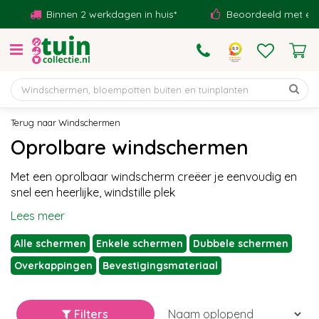
G
Binnen 2 werkdagen in huis*
Beoordeeld met een 9,1!
a
n
a
a
r
c
o
Windschermen
n
Oprolbare windschermen
t
e
Met een oprolbaar windscherm creëer je eenvoudig en
n
snel een heerlijke, windstille plek
t
Lees meer
Alle schermen
Enkele schermen
Dubbele schermen
Overkappingen
Bevestigingsmateriaal
Filters