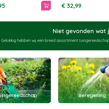
95
€
32
,
99
Niet gevonden wat j
Gelukkig hebben wij een breed assortiment tuingereedschap
uingereedschap
Beregening