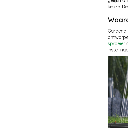
gelijkmat
keuze. De
Waaro
Gardena s
ontworpen
sproeier
d
instellin