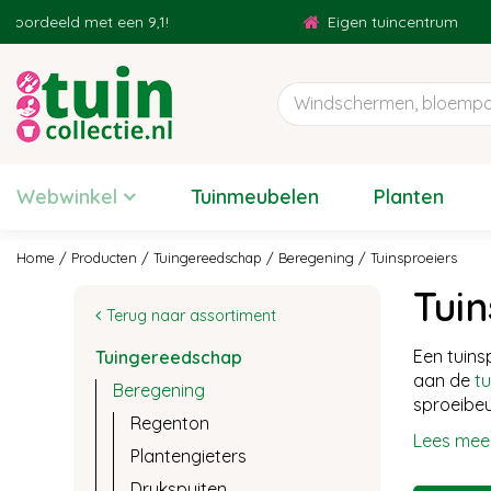
Ga
 met een 9,1!
Eigen tuincentrum
naar
content
Webwinkel
Tuinmeubelen
Planten
Home
Producten
Tuingereedschap
Beregening
Tuinsproeiers
Tuin
Terug naar assortiment
Een tuins
Tuingereedschap
aan de
tu
Beregening
sproeibeu
Regenton
Lees mee
Plantengieters
Drukspuiten