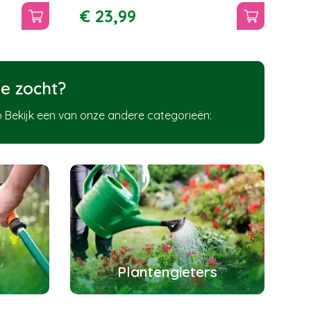
€
23
,
99
e zocht?
 Bekijk een van onze andere categorieën:
Plantengieters