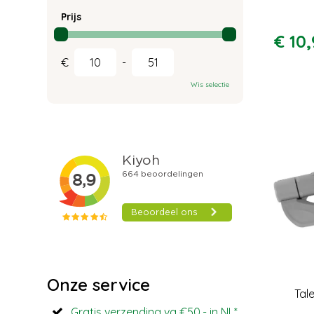
Prijs
€
10
,
€
-
Wis selectie
Onze service
Tal
Gratis verzending va €50,- in NL*