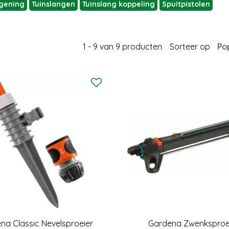
egening
Tuinslangen
Tuinslang koppeling
Spuitpistolen
1 - 9 van 9 producten
Sorteer op
na Classic Nevelsproeier
Gardena Zwenksproe