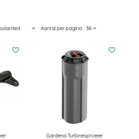
Aantal per pagina
ier
Gardena Turbinesproeier