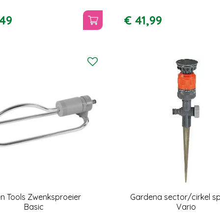
49
€
41
,
99
en Tools Zwenksproeier
Gardena sector/cirkel sp
Basic
Vario