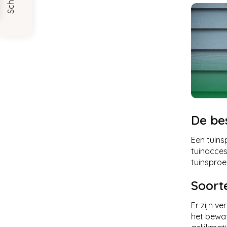
De bes
Een tuins
tuinacces
tuinsproei
Soort
Er zijn v
het bewat