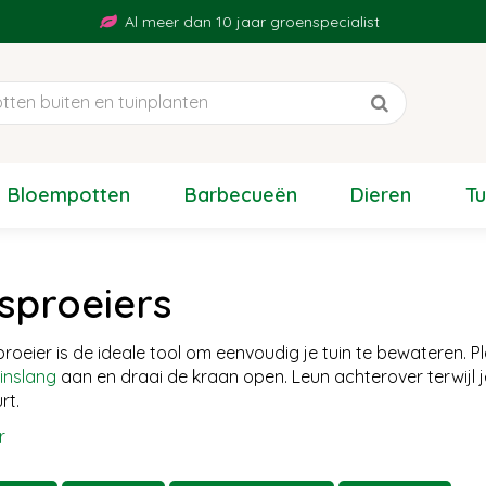
Al meer dan 10 jaar groenspecialist
Bloempotten
Barbecueën
Dieren
T
sproeiers
proeier is de ideale tool om eenvoudig je tuin te bewateren. P
inslang
aan en draai de kraan open. Leun achterover terwijl 
rt.
r