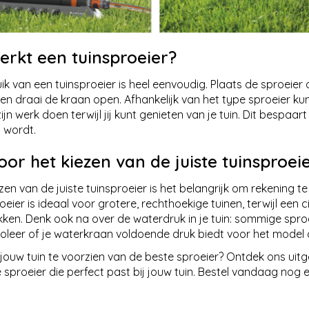
erkt een tuinsproeier?
ik van een tuinsproeier is heel eenvoudig. Plaats de sproeier 
en draai de kraan open. Afhankelijk van het type sproeier kun
ijn werk doen terwijl jij kunt genieten van je tuin. Dit bespaart
 wordt.
oor het kiezen van de juiste tuinsproei
iezen van de juiste tuinsproeier is het belangrijk om rekening 
eier is ideaal voor grotere, rechthoekige tuinen, terwijl een ci
ken. Denk ook na over de waterdruk in je tuin: sommige spr
oleer of je waterkraan voldoende druk biedt voor het model da
jouw tuin te voorzien van de beste sproeier? Ontdek ons uitgeb
e sproeier die perfect past bij jouw tuin. Bestel vandaag no