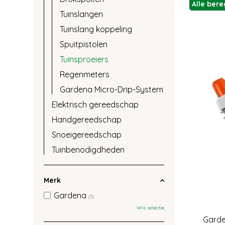
Alle ber
Tuinslangen
Tuinslang koppeling
Spuitpistolen
Tuinsproeiers
Regenmeters
Gardena Micro-Drip-System
Elektrisch gereedschap
Handgereedschap
Snoeigereedschap
Tuinbenodigdheden
Merk
Gardena
(3)
Wis selectie
Garde