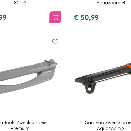
80m2
Aquazoom M
99
€
50
,
99
en Tools Zwenksproeier
Gardena Zwenksproe
Premium
Aquazoom S