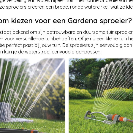
ige verdeling van water. Bij een tuin met ronde of ovale vorme
ze sproeiers creëren een brede, ronde watercirkel, wat ze i
m kiezen voor een Gardena sproeier?
taat bekend om zijn betrouwbare en duurzame tuinsproeiers. 
 voor verschillende tuinbehoeften. Of je nu een kleine tuin he
ie perfect past bij jouw tuin. De sproeiers zijn eenvoudig aan
gen kun je de waterstraal eenvoudig aanpassen.