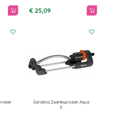
€
25
,
09
roeier
Gardena Zwenksproeier Aqua
S