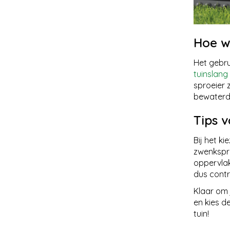
Hoe w
Het gebru
tuinslang
sproeier z
bewaterd
Tips v
Bij het k
zwenkspro
oppervlak
dus contr
Klaar om 
en kies d
tuin!