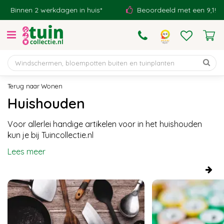
G
2 werkdagen in huis*
Beoordeeld met een 9,1!
Ei
a
n
a
a
r
c
o
Wonen
n
Huishouden
t
e
Voor allerlei handige artikelen voor in het huishouden
n
kun je bij Tuincollectie.nl
t
Lees meer