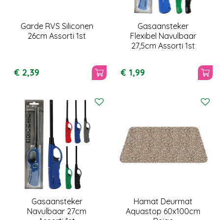
Garde RVS Siliconen
Gasaansteker
26cm Assorti 1st
Flexibel Navulbaar
27,5cm Assorti 1st
€
2
,
39
€
1
,
99
Gasaansteker
Hamat Deurmat
Navulbaar 27cm
Aquastop 60x100cm