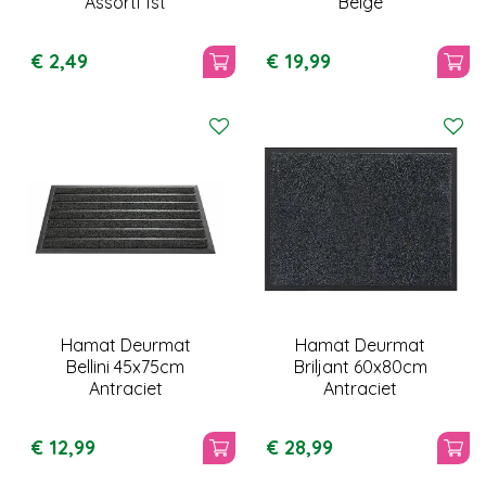
Assorti 1st
Beige
€
2
,
49
€
19
,
99
Hamat Deurmat
Hamat Deurmat
Bellini 45x75cm
Briljant 60x80cm
Antraciet
Antraciet
€
12
,
99
€
28
,
99