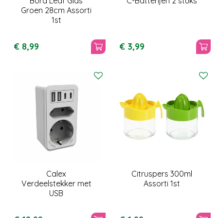
Bord Leaf Glas
C-Batterijen 2 stuks
Groen 28cm Assorti
1st
€
8
,
99
€
3
,
99
Calex
Citruspers 300ml
Verdeelstekker met
Assorti 1st
USB