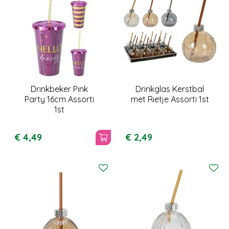
Drinkbeker Pink
Drinkglas Kerstbal
Party 16cm Assorti
met Rietje Assorti 1st
1st
€
4
,
49
€
2
,
49