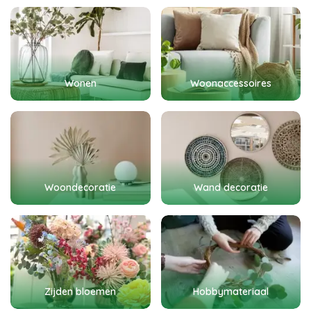
Wonen
Woonaccessoires
Woondecoratie
Wand decoratie
Zijden bloemen
Hobbymateriaal