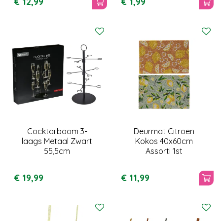
€
12
,
99
€
1
,
99
Cocktailboom 3-
Deurmat Citroen
laags Metaal Zwart
Kokos 40x60cm
55,5cm
Assorti 1st
€
19
,
99
€
11
,
99