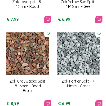
Zak Lavasplit - 8-
Zak Yellow Sun Split -
16mm - Rood
11-16mm - Geel
€
7
,
99
€
6
,
99
Zak Grauwacke Split
Zak Porfier Split - 7-
- 8-16mm - Rood-
14mm - Groen
Bruin
€
8
,
99
€
6
,
99