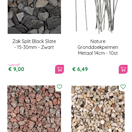
Zak Split Black Slate
Nature
- 15-30mm - Zwart
Gronddoekpennen
Metaal 14cm - 10st
vanaf
€
9
,
00
€
6
,
49