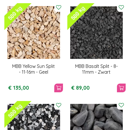
MBB Yellow Sun Split
MBB Basalt Split - 8-
- 11-16m - Geel
11mm - Zwart
€
135
,
00
€
89
,
00