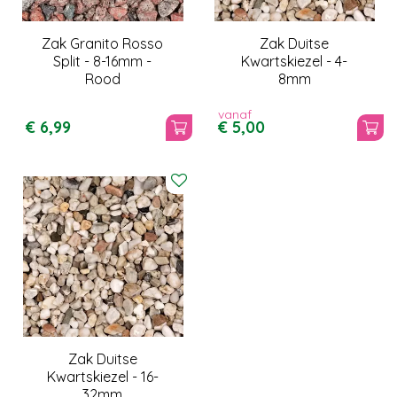
Zak Granito Rosso
Zak Duitse
Split - 8-16mm -
Kwartskiezel - 4-
Rood
8mm
vanaf
€
6
,
99
€
5
,
00
Zak Duitse
Kwartskiezel - 16-
32mm