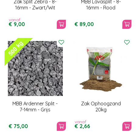
Zak Split Zebra - 8-
MBB Lavasplit - 8-
16mm - Zwart/Wit
16mm - Rood
vanaf
€
9
,
00
€
89
,
00
MBB Ardenner Split -
Zak Ophoogzand
7-14mm - Grijs
20kg
vanaf
€
75
,
00
€
2
,
66