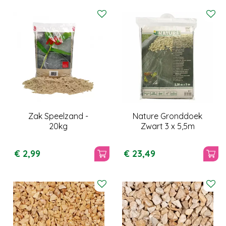
Zak Speelzand -
Nature Gronddoek
20kg
Zwart 3 x 5,5m
€
2
,
99
€
23
,
49