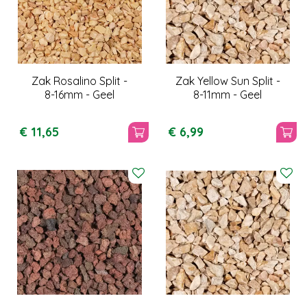
Zak Rosalino Split -
Zak Yellow Sun Split -
8-16mm - Geel
8-11mm - Geel
€
11
,
65
€
6
,
99