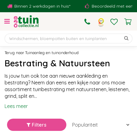
G
Binnen 2 werkdagen in huis*
Beoordeeld met een 9,1!
a
n
a
a
r
c
o
Tuinaanleg en tuinonderhoud
n
Bestrating & Natuursteen
t
e
Is jouw tuin ook toe aan nieuwe aankleding en
n
bestrating? Neem dan eens een kijkje naar ons mooie
t
assortiment tuinbestrating met natuurstenen, leistenen,
grind, split en...
Lees meer
Filters