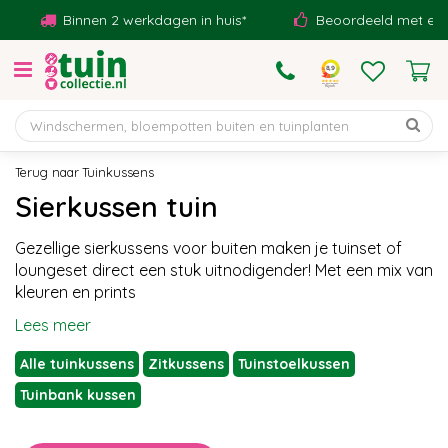
G
Binnen 2 werkdagen in huis*
Beoordeeld met een 9,1!
a
n
a
a
r
c
o
Tuinkussens
n
Sierkussen tuin
t
e
Gezellige sierkussens voor buiten maken je tuinset of
n
loungeset direct een stuk uitnodigender! Met een mix van
t
kleuren en prints
Lees meer
Alle tuinkussens
Zitkussens
Tuinstoelkussen
Tuinbank kussen