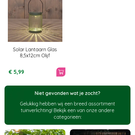
Solar Lantaarn Glas
8,5x12cm Olijf
€
5
,
99
Niet gevonden wat je zocht?
Gelukkig hebben wij een breed assortiment
tuinverlichting! Bekijk een van onze andere
categorieën: