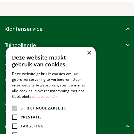
Klantenservice
Tuincollectie
×
Winkel
Deze website maakt
Duurzaamheid
gebruik van cookies.
Nieuwsbrief
Deze website gebruikt cookies om uw
Blog
gebruikerservaring te verbeteren. Door
onze website te gebruiken, stemt u in met
Merken
alle cookies in overeenstemming met ons
Assortiment
Cookiebeleid.
Lees verder
Werken bij Tuincollectie
STRIKT NOODZAKELIJK
Affiliate marketing
PRESTATIE
Wie zijn wij?
TARGETING