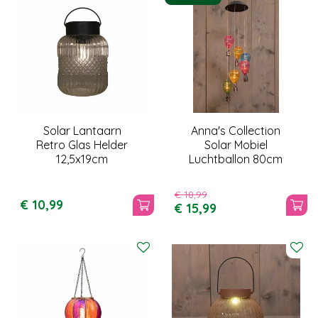
Solar Lantaarn
Anna's Collection
Retro Glas Helder
Solar Mobiel
12,5x19cm
Luchtballon 80cm
€
18
,
99
€
10
,
99
€
15
,
99