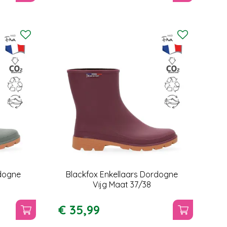
rdogne
Blackfox Enkellaars Dordogne
Vijg Maat 37/38
€
35
,
99