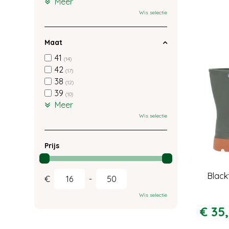
Meer
Wis selectie
Maat
41
(14)
42
(17)
38
(12)
39
(10)
Meer
Wis selectie
Prijs
Black
€
-
Wis selectie
€
35
,