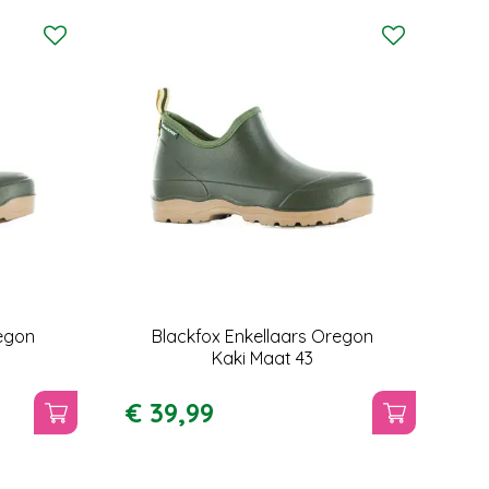
regon
Blackfox Enkellaars Oregon
Kaki Maat 43
€
39
,
99