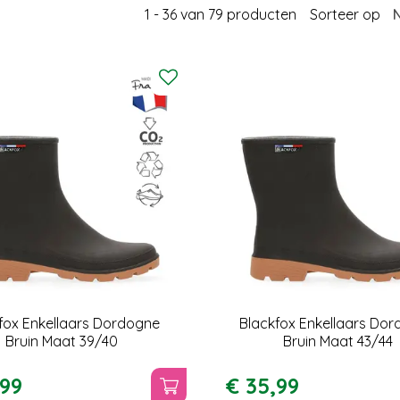
1 - 36 van 79 producten
Sorteer op
fox Enkellaars Dordogne
Blackfox Enkellaars Do
Bruin Maat 39/40
Bruin Maat 43/44
99
€
35
,
99