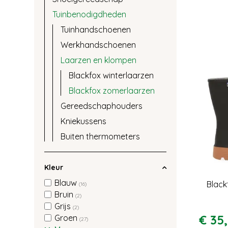
Tuinbenodigdheden
Tuinhandschoenen
Werkhandschoenen
Laarzen en klompen
Blackfox winterlaarzen
Blackfox zomerlaarzen
Gereedschaphouders
Kniekussens
Buiten thermometers
Kleur
Blauw
Black
(16)
Bruin
(2)
Grijs
(2)
€
35
,
Groen
(27)