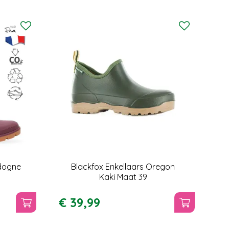
rdogne
Blackfox Enkellaars Oregon
Kaki Maat 39
€
39
,
99