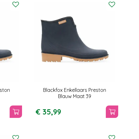
eston
Blackfox Enkellaars Preston
Blauw Maat 39
€
35
,
99