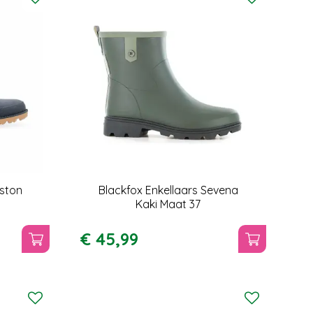
eston
Blackfox Enkellaars Sevena
Kaki Maat 37
€
45
,
99