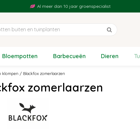
Al meer dan 10 jaar groenspecialist
Bloempotten
Barbecueën
Dieren
T
n klompen
Blackfox zomerlaarzen
ckfox zomerlaarzen