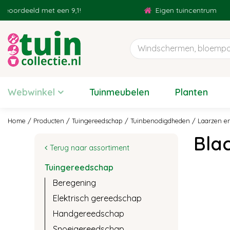
Ga
ld met een 9,1!
Eigen tuincentrum
naar
content
Webwinkel
Tuinmeubelen
Planten
Home
Producten
Tuingereedschap
Tuinbenodigdheden
Laarzen e
Bla
Terug naar assortiment
Tuingereedschap
Beregening
Elektrisch gereedschap
Handgereedschap
Snoeigereedschap