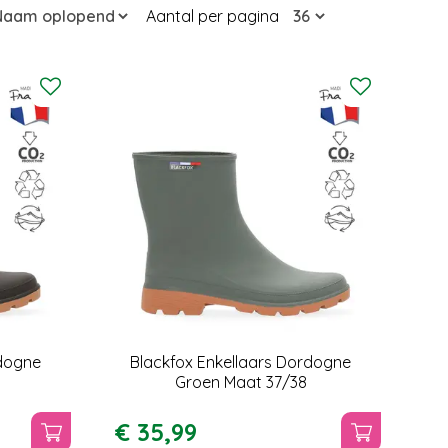
Aantal per pagina
rdogne
Blackfox Enkellaars Dordogne
Groen Maat 37/38
€
35
,
99