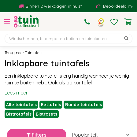
G
Binnen 2 werkdagen in huis*
Beoordeeld met een 
a
n
a
a
r
c
o
Tuintafels
n
Inklapbare tuintafels
t
e
Een inklapbare tuintafel is erg handig wanneer je weinig
n
ruimte buiten hebt. Ook als balkontafel
t
Lees meer
Alle tuintafels
Eettafels
Ronde tuintafels
Bistrotafels
Bistrosets
Filters