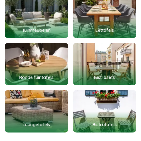
Tuinmeubelen
Eettafels
Ronde tuintafels
Bistrosets
Loungetafels
Bistrotafels