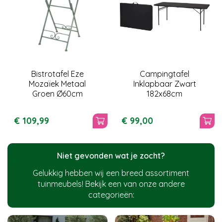
Bistrotafel Eze
Campingtafel
Mozaïek Metaal
Inklapbaar Zwart
Groen Ø60cm
182x68cm
€
109
,
99
€
99
,
00
Niet gevonden wat je zocht?
Gelukkig hebben wij een breed assortiment
tuinmeubels! Bekijk een van onze andere
categorieën: