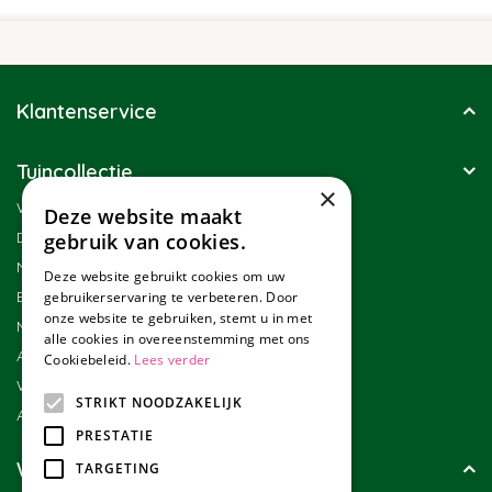
Klantenservice
Tuincollectie
×
Winkel
Deze website maakt
Duurzaamheid
gebruik van cookies.
Nieuwsbrief
Deze website gebruikt cookies om uw
Blog
gebruikerservaring te verbeteren. Door
onze website te gebruiken, stemt u in met
Merken
alle cookies in overeenstemming met ons
Assortiment
Cookiebeleid.
Lees verder
Werken bij Tuincollectie
STRIKT NOODZAKELIJK
Affiliate marketing
PRESTATIE
Wie zijn wij?
TARGETING