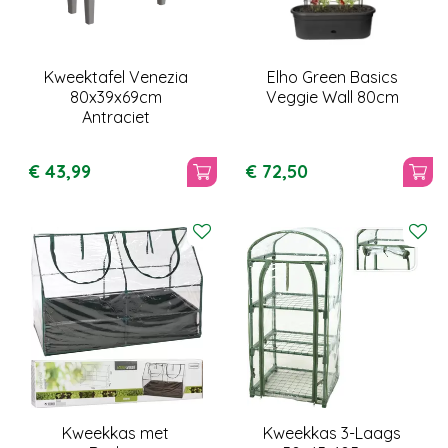
Kweektafel Venezia
Elho Green Basics
80x39x69cm
Veggie Wall 80cm
Antraciet
€
43
,
99
€
72
,
50
Kweekkas met
Kweekkas 3-Laags