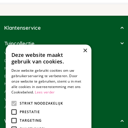
Klantenservice
Tuincollectie
×
Winkel
Deze website maakt
Duurzaamheid
gebruik van cookies.
Nieuwsbrief
Deze website gebruikt cookies om uw
Blog
gebruikerservaring te verbeteren. Door
onze website te gebruiken, stemt u in met
Merken
alle cookies in overeenstemming met ons
Assortiment
Cookiebeleid.
Lees verder
Werken bij Tuincollectie
STRIKT NOODZAKELIJK
Affiliate marketing
PRESTATIE
Wie zijn wij?
TARGETING