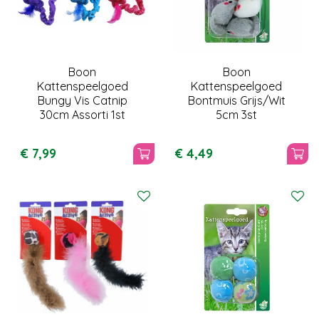
Boon
Boon
Kattenspeelgoed
Kattenspeelgoed
Bungy Vis Catnip
Bontmuis Grijs/Wit
30cm Assorti 1st
5cm 3st
€
7
,
99
€
4
,
49