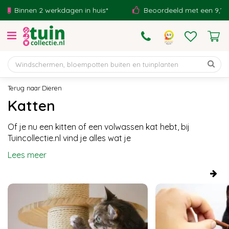
G
en 2 werkdagen in huis*
Beoordeeld met een 9,1!
a
n
a
a
r
c
o
Dieren
n
Katten
t
e
Of je nu een kitten of een volwassen kat hebt, bij
n
Tuincollectie.nl vind je alles wat je
t
Lees meer