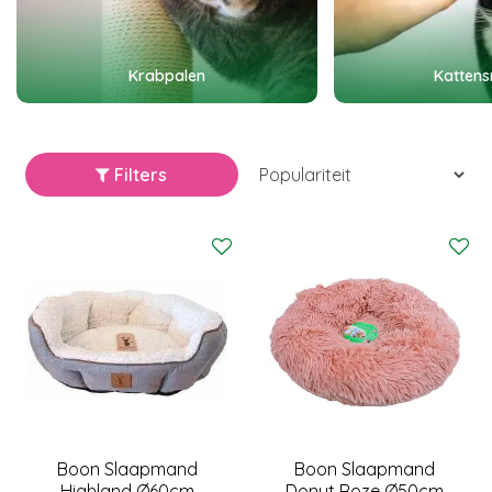
Krabpalen
Kattens
Filters
Boon Slaapmand
Boon Slaapmand
Highland Ø60cm
Donut Roze Ø50cm