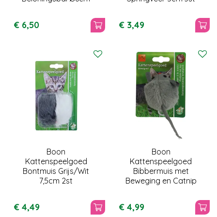
€
6
,
50
€
3
,
49
Boon
Boon
Kattenspeelgoed
Kattenspeelgoed
Bontmuis Grijs/Wit
Bibbermuis met
7,5cm 2st
Beweging en Catnip
€
4
,
49
€
4
,
99