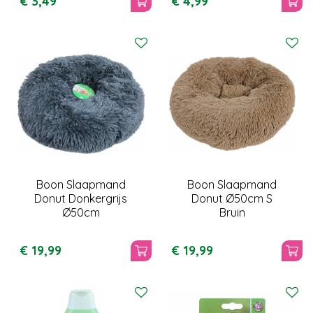
€
3
,
49
€
4
,
99
Boon Slaapmand
Boon Slaapmand
Donut Donkergrijs
Donut Ø50cm S
Ø50cm
Bruin
€
19
,
99
€
19
,
99