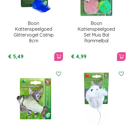
Boon
Boon
Kattenspeelgoed
Kattenspeelgoed
Glittervogel Catnip
Set Muis Bal
8cm
Rammelbal
€
5
,
49
€
4
,
99