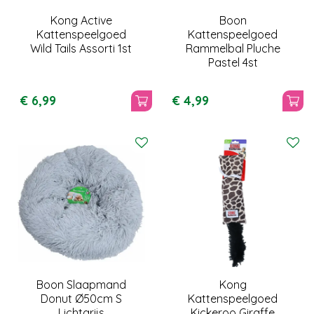
Kong Active
Boon
Kattenspeelgoed
Kattenspeelgoed
Wild Tails Assorti 1st
Rammelbal Pluche
Pastel 4st
€
6
,
99
€
4
,
99
Boon Slaapmand
Kong
Donut Ø50cm S
Kattenspeelgoed
Lichtgrijs
Kickeroo Giraffe