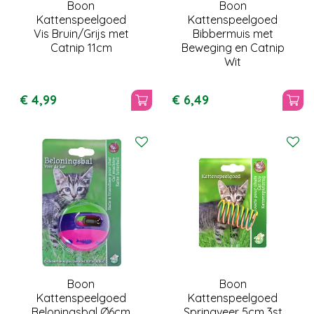
Boon
Boon
Kattenspeelgoed
Kattenspeelgoed
Vis Bruin/Grijs met
Bibbermuis met
Catnip 11cm
Beweging en Catnip
Wit
€
4
,
99
€
6
,
49
Boon
Boon
Kattenspeelgoed
Kattenspeelgoed
Beloningsbal Ø6cm
Springveer 5cm 3st