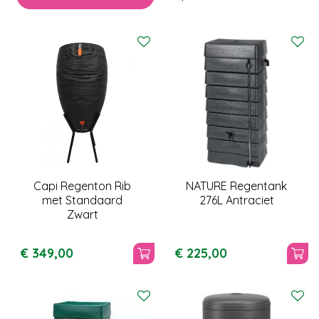
Capi Regenton Rib
NATURE Regentank
met Standaard
276L Antraciet
Zwart
€
349
,
00
€
225
,
00