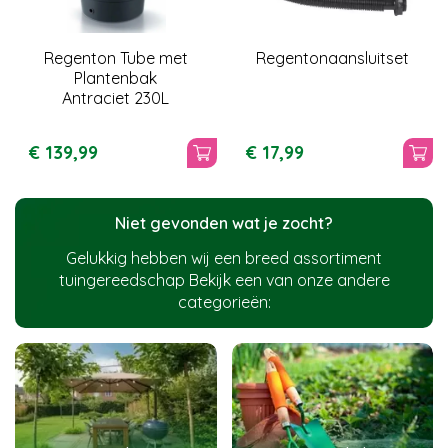
Regenton Tube met
Regentonaansluitset
Plantenbak
Antraciet 230L
€
139
,
99
€
17
,
99
Niet gevonden wat je zocht?
Gelukkig hebben wij een breed assortiment
tuingereedschap Bekijk een van onze andere
categorieën: