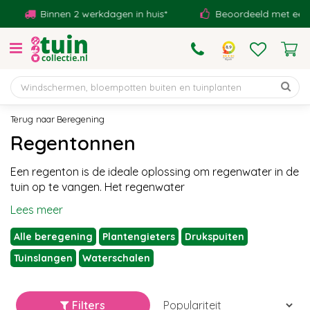
G
Binnen 2 werkdagen in huis*
Beoordeeld met een 9,1!
a
n
a
a
r
c
o
Beregening
n
Regentonnen
t
e
Een regenton is de ideale oplossing om regenwater in de
n
tuin op te vangen. Het regenwater
t
Lees meer
Alle beregening
Plantengieters
Drukspuiten
Tuinslangen
Waterschalen
Filters