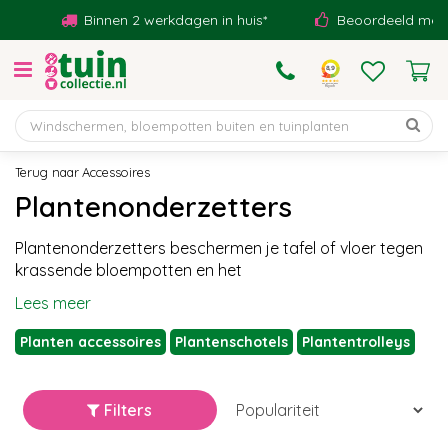
G
Binnen 2 werkdagen in huis*
Beoordeeld met een 
a
n
a
a
r
c
o
Accessoires
n
Plantenonderzetters
t
e
Plantenonderzetters beschermen je tafel of vloer tegen
n
krassende bloempotten en het
t
Lees meer
Planten accessoires
Plantenschotels
Plantentrolleys
Filters