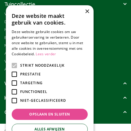
Tuincollectie
×
Winkel
Deze website maakt
Duurzaamheid
gebruik van cookies.
Nieuwsbrief
Deze website gebruikt cookies om uw
Blog
gebruikerservaring te verbeteren. Door
onze website te gebruiken, stemt u in met
Merken
alle cookies in overeenstemming met ons
Assortiment
Cookiebeleid.
Lees verder
Werken bij Tuincollectie
STRIKT NOODZAKELIJK
Affiliate marketing
PRESTATIE
Wie zijn wij?
TARGETING
FUNCTIONEEL
Klanten geven ons
NIET-GECLASSIFICEERD
Contact
OPSLAAN EN SLUITEN
ALLES AFWIJZEN
© Tuincollectie.nl
Green Solutions