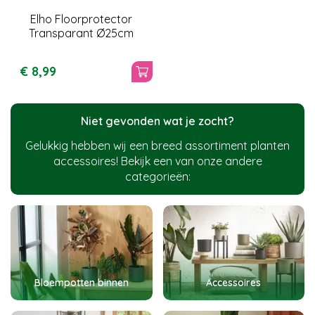
Elho Floorprotector
Transparant Ø25cm
€
8
,
99
Niet gevonden wat je zocht?
Gelukkig hebben wij een breed assortiment planten
accessoires! Bekijk een van onze andere
categorieën:
Bloempotten binnen
Accessoires