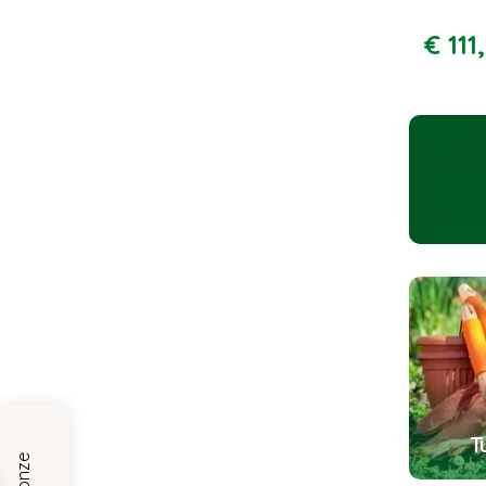
€
111
,
T