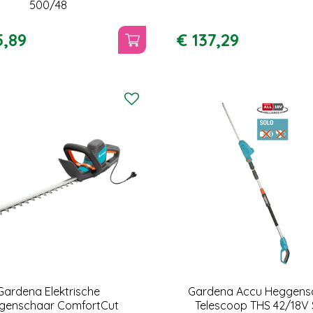
500/48
5
,
89
€
137
,
29
Gardena Elektrische
Gardena Accu Heggens
genschaar ComfortCut
Telescoop THS 42/18V 