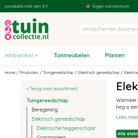
Ga
 met een 9,1!
Eigen tuincentrum
naar
content
Webwinkel
Tuinmeubelen
Planten
Home
Producten
Tuingereedschap
Elektrisch gereedschap
Elektri
Ele
Terug naar assortiment
Wanneer j
Tuingereedschap
heg is ee
Beregening
Lees mee
Elektrisch gereedschap
Elektrische heggenschaar
Alle ele
Grasmaaiers