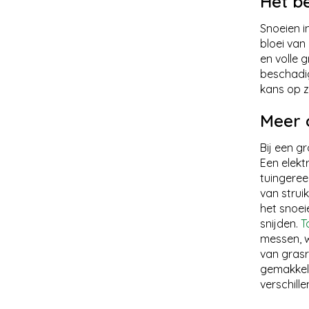
Het b
Snoeien i
bloei van
en volle 
beschadig
kans op z
Meer 
Bij een gr
Een elekt
tuingere
van strui
het snoei
snijden.
T
messen, w
van grasr
gemakkeli
verschill