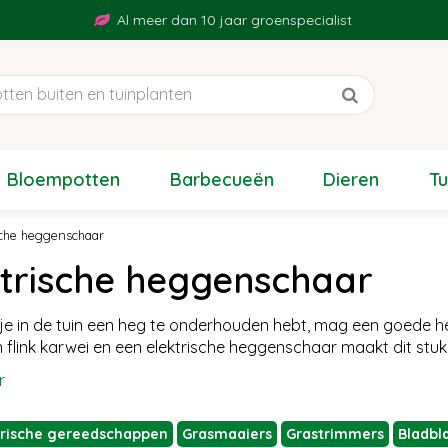
Al meer dan 10 jaar groenspecialist
Bloempotten
Barbecueën
Dieren
T
sche heggenschaar
ktrische heggenschaar
e in de tuin een heg te onderhouden hebt, mag een goede h
n flink karwei en een elektrische heggenschaar maakt dit stukk
r
ktrische gereedschappen
Grasmaaiers
Grastrimmers
Bladbl