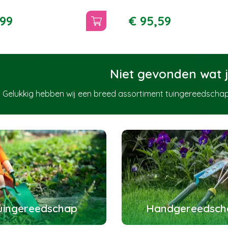
99
€
95
,
59
Niet gevonden wat j
Gelukkig hebben wij een breed assortiment tuingereedschap
uingereedschap
Handgereedsch