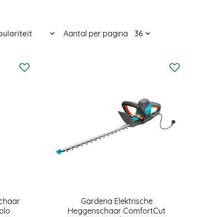
Aantal per pagina
chaar
Gardena Elektrische
olo
Heggenschaar ComfortCut