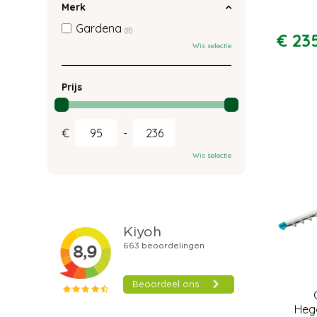
Merk
Gardena
(8)
€
23
Wis selectie
Prijs
€
-
Wis selectie
Heg