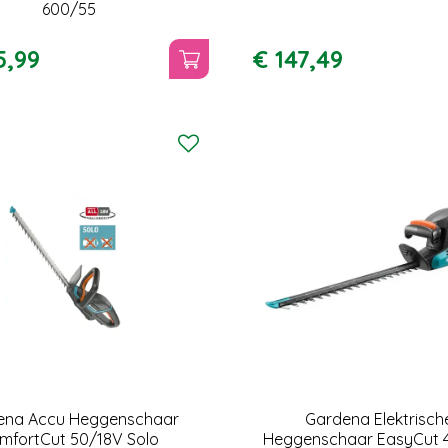
600/55
5
,
99
€
147
,
49
ena Accu Heggenschaar
Gardena Elektrisch
mfortCut 50/18V Solo
Heggenschaar EasyCut 