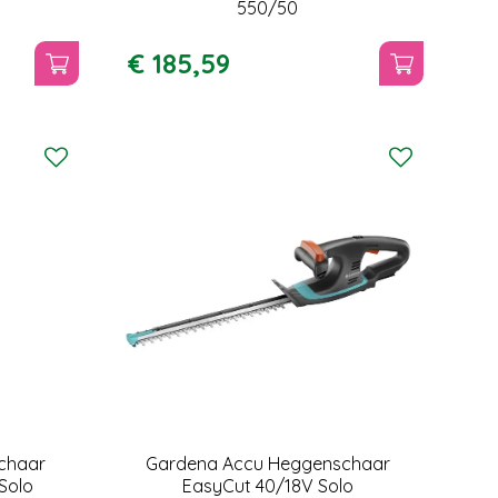
550/50
€
185
,
59
chaar
Gardena Accu Heggenschaar
Solo
EasyCut 40/18V Solo