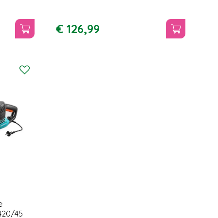
€
126
,
99
e
420/45