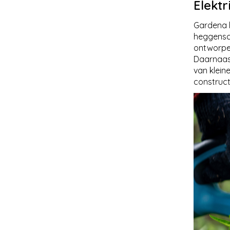
Elekt
Gardena h
heggensc
ontworpe
Daarnaast
van klein
construct