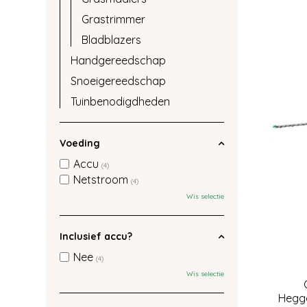
Grastrimmer
Bladblazers
Handgereedschap
Snoeigereedschap
Tuinbenodigdheden
Voeding
Accu
(4)
Netstroom
(4)
Wis selectie
Inclusief accu?
Nee
(4)
Wis selectie
Hegg