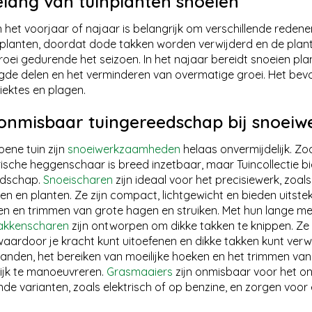
elang van tuinplanten snoeien
n het voorjaar of najaar is belangrijk om verschillende redene
 planten, doordat dode takken worden verwijderd en de pla
groei gedurende het seizoen. In het najaar bereidt snoeien pl
de delen en het verminderen van overmatige groei. Het bev
iektes en plagen.
onmisbaar tuingereedschap bij snoeiw
oene tuin zijn
snoeiwerkzaamheden
helaas onvermijdelijk. Zoa
rische heggenschaar is breed inzetbaar, maar Tuincollectie b
edschap.
Snoeischaren
zijn ideaal voor het precisiewerk, zoa
ken en planten. Ze zijn compact, lichtgewicht en bieden uitst
en en trimmen van grote hagen en struiken. Met hun lange me
akkenscharen
zijn ontworpen om dikke takken te knippen. Z
aardoor je kracht kunt uitoefenen en dikke takken kunt verw
anden, het bereiken van moeilijke hoeken en het trimmen van 
jk te manoeuvreren.
Grasmaaiers
zijn onmisbaar voor het on
ende varianten, zoals elektrisch of op benzine, en zorgen voo