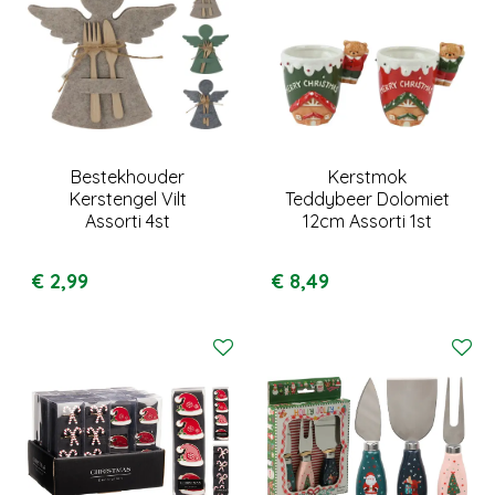
Bestekhouder
Kerstmok
Kerstengel Vilt
Teddybeer Dolomiet
Assorti 4st
12cm Assorti 1st
€
2
,
99
€
8
,
49