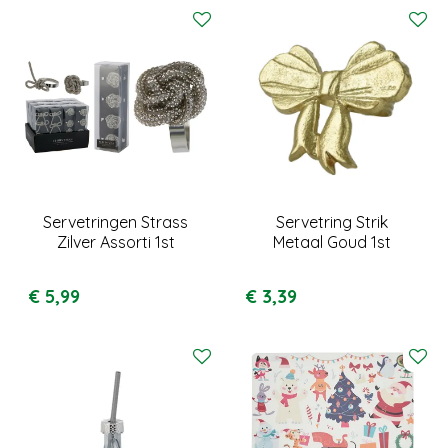
Servetringen Strass
Servetring Strik
Zilver Assorti 1st
Metaal Goud 1st
€
5
,
99
€
3
,
39