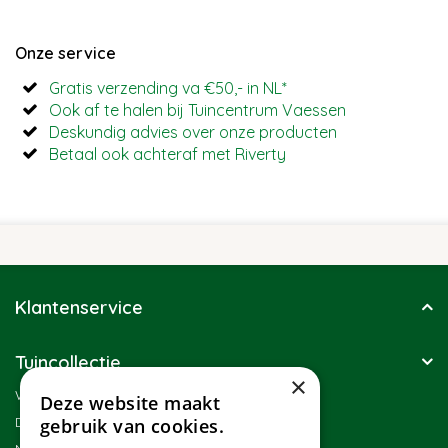
Onze service
Gratis verzending va €50,- in NL*
Ook af te halen bij Tuincentrum Vaessen
Deskundig advies over onze producten
Betaal ook achteraf met Riverty
Klantenservice
Tuincollectie
×
Winkel
Deze website maakt
Duurzaamheid
gebruik van cookies.