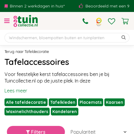
G
nnen 2 werkdagen in huis*
Beoordeeld met een 9,1!
a
n
a
a
r
c
o
Tafeldecoratie
n
Tafelaccessoires
t
e
Voor feestelijke kerst tafelaccessoires ben je bij
n
Tuincollectie.nl op de juiste plek. In deze
t
Lees meer
Alle tafeldecoratie
Tafelkleden
Placemats
Kaarsen
Waxinelichthouders
Kandelaren
Filters