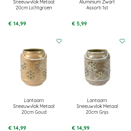
Sneeuwvlok Metaal
Aluminium Zwart
20cm Lichtgroen
Assorti 1st
€
14
,
99
€
5
,
99
Lantaarn
Lantaarn
Sneeuwvlok Metaal
Sneeuwvlok Metaal
20cm Goud
20cm Grijs
€
14
,
99
€
14
,
99