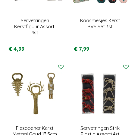
Servetringen
Kaasmesjes Kerst
Kerstfiguur Assorti
RVS Set 3st
4st
€
4
,
99
€
7
,
99
Flesopener Kerst
Servetringen Strik
Metaal Goud 13,5cm
Plastic Assorti 4st