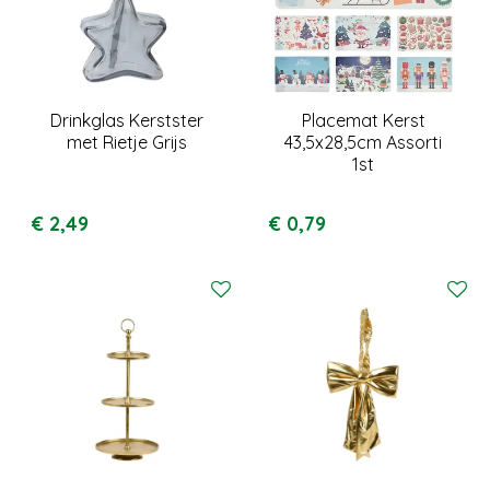
Drinkglas Kerstster
Placemat Kerst
met Rietje Grijs
43,5x28,5cm Assorti
1st
€
2
,
49
€
0
,
79