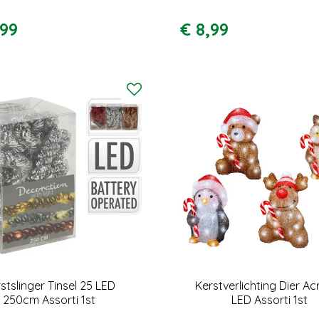
99
€
8
,
99
stslinger Tinsel 25 LED
Kerstverlichting Dier Ac
250cm Assorti 1st
LED Assorti 1st