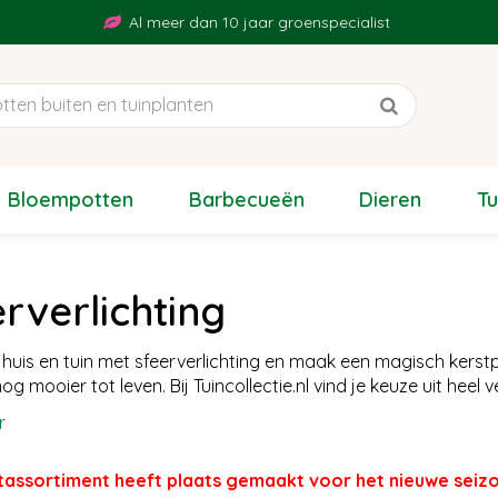
Al meer dan 10 jaar groenspecialist
Bloempotten
Barbecueën
Dieren
T
rverlichting
e huis en tuin met sfeerverlichting en maak een magisch kerstp
og mooier tot leven. Bij Tuincollectie.nl vind je keuze uit heel
r
tassortiment heeft plaats gemaakt voor het nieuwe seizo