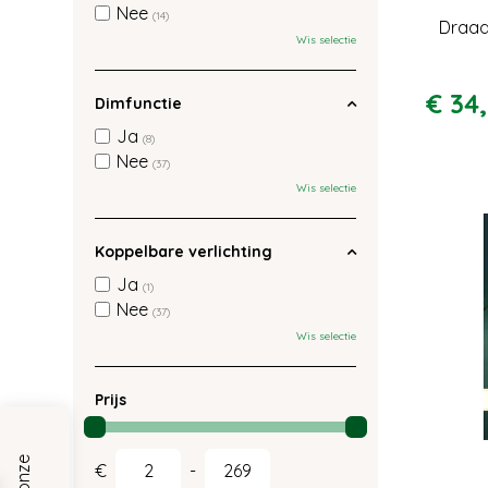
Nee
(14)
Draad
Wis selectie
€
34
,
Dimfunctie
Ja
(8)
Nee
(37)
Wis selectie
Koppelbare verlichting
Ja
(1)
Nee
(37)
Wis selectie
Prijs
€
-