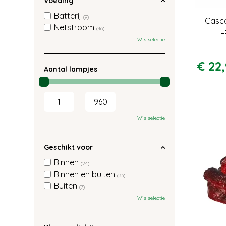
Voeding
Batterij
(9)
Casca
Netstroom
(46)
L
Wis selectie
€
22
,
Aantal lampjes
-
Wis selectie
Geschikt voor
Binnen
(24)
Binnen en buiten
(33)
Buiten
(7)
Wis selectie