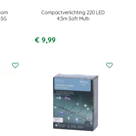
Boom
Compactverlichting 220 LED
 SG
4,5m Soft Multi
€
9
,
99