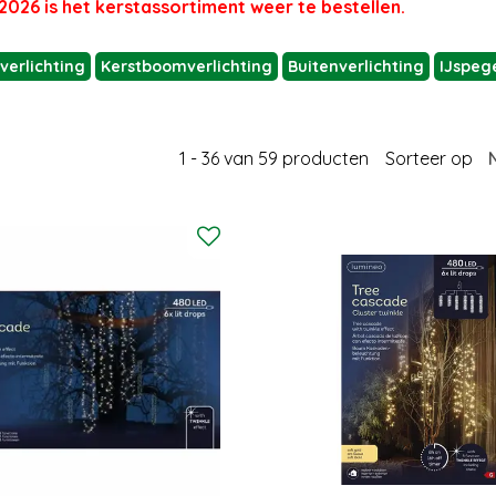
2026 is het kerstassortiment weer te bestellen.
tverlichting
Kerstboomverlichting
Buitenverlichting
IJspege
1 - 36 van 59 producten
Sorteer op