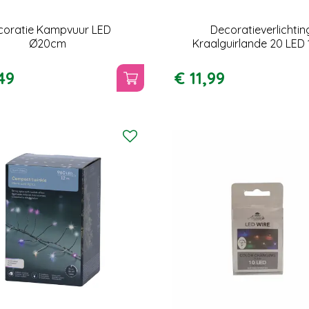
coratie Kampvuur LED
Decoratieverlichtin
Ø20cm
Kraalguirlande 20 LED 
49
€
11
,
99