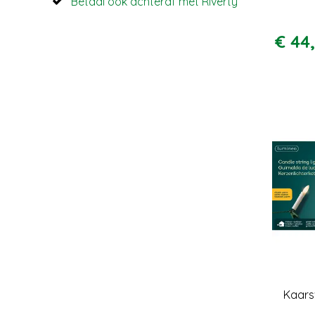
Betaal ook achteraf met Riverty
€
44
,
Kaars