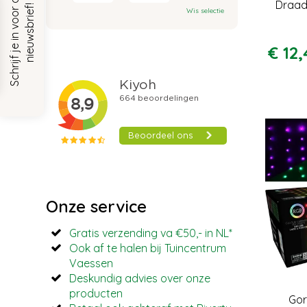
S
c
h
r
i
j
f
j
e
i
n
v
o
o
r
o
n
z
e
n
i
e
u
w
s
b
r
i
e
f
Draad
!
Wis selectie
€
12
,
Onze service
Gratis verzending va €50,- in NL*
Ook af te halen bij Tuincentrum
Vaessen
Deskundig advies over onze
producten
Gor