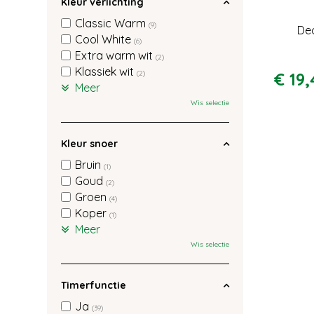
Kleur verlichting
Classic Warm
(9)
De
Cool White
(6)
Extra warm wit
(2)
Klassiek wit
€
19
,
(2)
Meer
Wis selectie
Kleur snoer
Bruin
(1)
Goud
(2)
Groen
(4)
Koper
(1)
Meer
Wis selectie
Timerfunctie
Ja
(39)