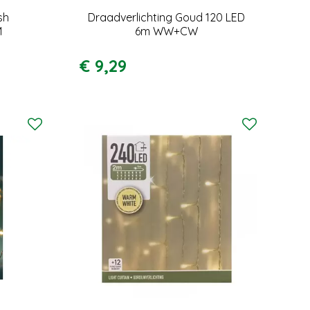
sh
Draadverlichting Goud 120 LED
M
6m WW+CW
€
9
,
29