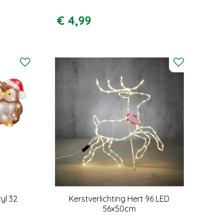
€
4
,
99
ryl 32
Kerstverlichting Hert 96 LED
56x50cm