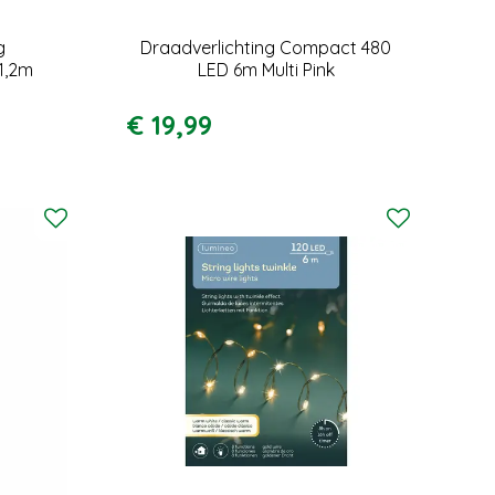
g
Draadverlichting Compact 480
1,2m
LED 6m Multi Pink
€
19
,
99