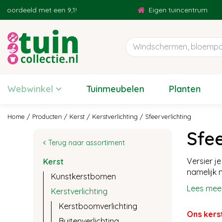
Ga
 met een 9,1!
Eigen tuincentrum
naar
content
Webwinkel
Tuinmeubelen
Planten
Home
Producten
Kerst
Kerstverlichting
Sfeerverlichting
Sfee
Terug naar assortiment
Versier j
Kerst
namelijk n
Kunstkerstbomen
Lees mee
Kerstverlichting
Kerstboomverlichting
Ons kers
Buitenverlichting