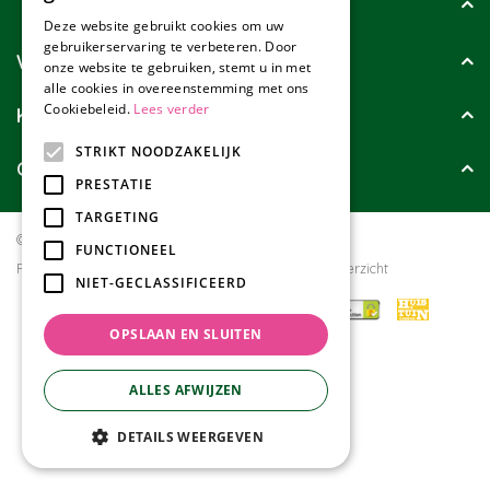
Tuincollectie
Deze website gebruikt cookies om uw
gebruikerservaring te verbeteren. Door
Wie zijn wij?
onze website te gebruiken, stemt u in met
alle cookies in overeenstemming met ons
Cookiebeleid.
Lees verder
Klanten geven ons
STRIKT NOODZAKELIJK
Contact
PRESTATIE
TARGETING
© Tuincollectie.nl
Green Solutions
FUNCTIONEEL
Privacy policy
Tuincentrum Overzicht
NIET-GECLASSIFICEERD
OPSLAAN EN SLUITEN
ALLES AFWIJZEN
DETAILS WEERGEVEN