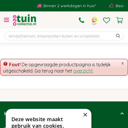
G
Binnen 2 werkdagen in huis*
Beoorde
a
n
a
a
r
c
o
n
t
x
Fout!
De opgevraagde productpagina is tijdelijk
e
uitgeschakeld. Ga terug naar het
overzicht
.
n
t
×
Klantenservice
Deze website maakt
gebruik van cookies.