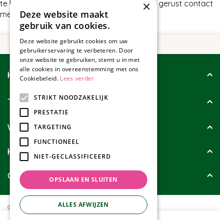
te bieden hebben in Deurmatten, neem dan gerust contact
×
Deze website maakt
met ons op.
gebruik van cookies.
Deze website gebruikt cookies om uw
gebruikerservaring te verbeteren. Door
onze website te gebruiken, stemt u in met
alle cookies in overeenstemming met ons
Klantenservice
Cookiebeleid.
Lees verder
STRIKT NOODZAKELIJK
Tuincollectie
PRESTATIE
Wie zijn wij?
TARGETING
FUNCTIONEEL
Klanten geven ons
NIET-GECLASSIFICEERD
Contact
OPSLAAN EN SLUITEN
ALLES AFWIJZEN
© Tuincollectie.nl
Green Solutions
Privacy policy
Tuincentrum Overzicht