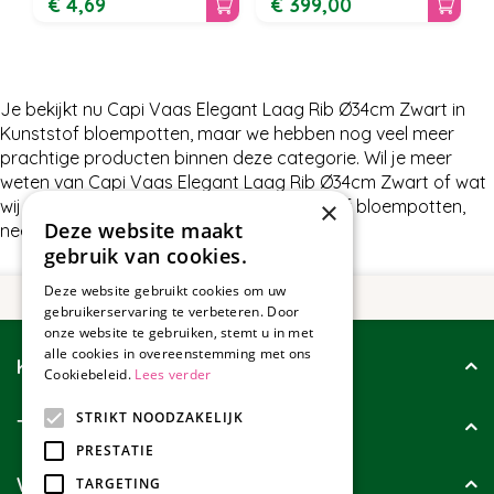
€
4
,
69
€
399
,
00
Je bekijkt nu Capi Vaas Elegant Laag Rib Ø34cm Zwart in
Kunststof bloempotten, maar we hebben nog veel meer
prachtige producten binnen deze categorie. Wil je meer
weten van Capi Vaas Elegant Laag Rib Ø34cm Zwart of wat
wij nog meer te bieden hebben in Kunststof bloempotten,
×
Deze website maakt
neem dan gerust contact met ons op.
gebruik van cookies.
Deze website gebruikt cookies om uw
gebruikerservaring te verbeteren. Door
onze website te gebruiken, stemt u in met
alle cookies in overeenstemming met ons
Klantenservice
Cookiebeleid.
Lees verder
STRIKT NOODZAKELIJK
Tuincollectie
PRESTATIE
Wie zijn wij?
TARGETING