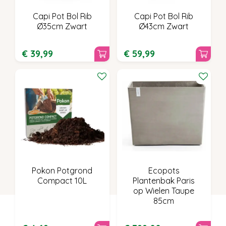
Capi Pot Bol Rib
Capi Pot Bol Rib
Ø35cm Zwart
Ø43cm Zwart
€
39
,
99
€
59
,
99
Pokon Potgrond
Ecopots
Compact 10L
Plantenbak Paris
op Wielen Taupe
85cm