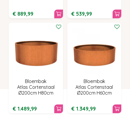
€
889
,
99
€
539
,
99
Bloembak
Bloembak
Atlas Cortenstaal
Atlas Cortenstaal
Ø200cm H80cm
Ø200cm H60cm
€
1.489
,
99
€
1.349
,
99