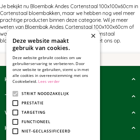
Je bekijkt nu Bloembak Andes Cortenstaal 100x100x60cm in
Cortenstaal bloembakken, maar we hebben nog veel meer
prachtige producten binnen deze categorie. Wil je meer
weten van Bloembak Andes Cortenstaal 100x100x60cm of
×
wat wij nog meer te bieden hebben in Cortenstaal
Deze website maakt
bloembakken, neem dan gerust contact met ons op.
gebruik van cookies.
Deze website gebruikt cookies om uw
gebruikerservaring te verbeteren. Door
onze website te gebruiken, stemt u in met
alle cookies in overeenstemming met ons
Klantenservice
Cookiebeleid.
Lees verder
STRIKT NOODZAKELIJK
Tuincollectie
PRESTATIE
Wie zijn wij?
TARGETING
FUNCTIONEEL
Klanten geven ons
NIET-GECLASSIFICEERD