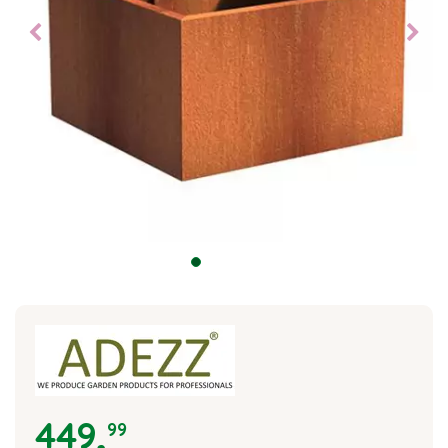
449
,
99