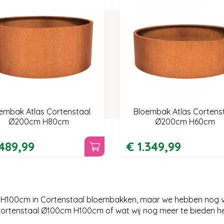
embak Atlas Cortenstaal
Bloembak Atlas Cortens
Ø200cm H80cm
Ø200cm H60cm
.489
,
99
€
1.349
,
99
 H100cm in Cortenstaal bloembakken, maar we hebben nog v
Cortenstaal Ø100cm H100cm of wat wij nog meer te bieden 