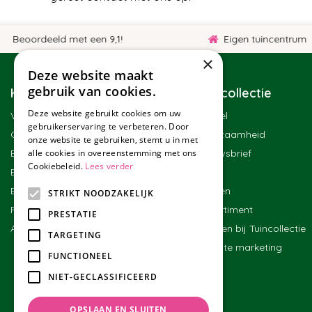
oordeeld met een 9,1!
Eigen tuincentrum
×
Deze website maakt
gebruik van cookies.
Klantenservice
Tuincollectie
Deze website gebruikt cookies om uw
Veelgestelde vragen
Winkel
gebruikerservaring te verbeteren. Door
Contact
Duurzaamheid
onze website te gebruiken, stemt u in met
alle cookies in overeenstemming met ons
Bestellen
Nieuwsbrief
Cookiebeleid.
Lees verder
Bezorgen en afhalen
Blog
Betalen
Merken
STRIKT NOODZAKELIJK
Ruilen en retourneren
Assortiment
PRESTATIE
Algemene voorwaarden
Werken bij Tuincollectie
TARGETING
Affiliate marketing
FUNCTIONEEL
NIET-GECLASSIFICEERD
OPSLAAN EN SLUITEN