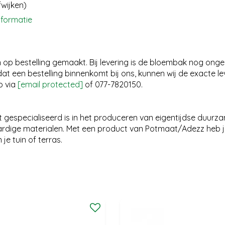
fwijken)
nformatie
op bestelling gemaakt. Bij levering is de bloembak nog onger
t een bestelling binnenkomt bij ons, kunnen wij de exacte l
p via
[email protected]
of 077-7820150.
gespecialiseerd is in het produceren van eigentijdse duurza
dige materialen. Met een product van Potmaat/Adezz heb j
e tuin of terras.