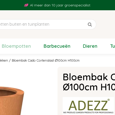
Al meer dan 10 jaar groenspecialist
Bloempotten
Barbecueën
Dieren
T
akken
Bloembak Cado Cortenstaal Ø100cm H100cm
Bloembak C
Ø100cm H1