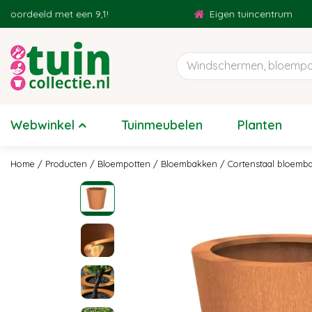
Ga
deeld met een 9,1!
Eigen tuincentrum
naar
content
Webwinkel
Tuinmeubelen
Planten
Home
Producten
Bloempotten
Bloembakken
Cortenstaal bloemb