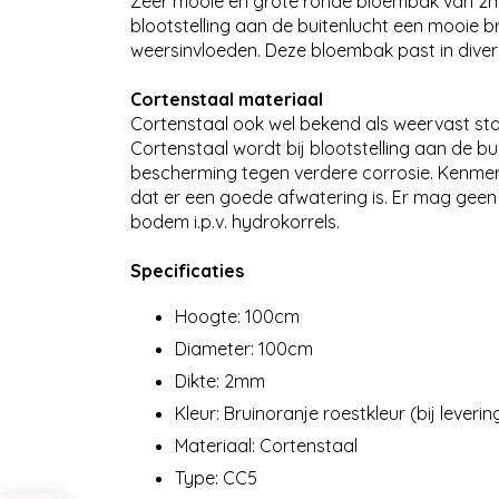
Zeer mooie en grote ronde bloembak van 2mm
blootstelling aan de buitenlucht een mooie bru
weersinvloeden. Deze bloembak past in diver
Cortenstaal materiaal
Cortenstaal ook wel bekend als weervast staa
Cortenstaal wordt bij blootstelling aan de b
bescherming tegen verdere corrosie. Kenmerke
dat er een goede afwatering is. Er mag geen
bodem i.p.v. hydrokorrels.
Specificaties
Hoogte: 100cm
Diameter: 100cm
Dikte: 2mm
Kleur: Bruinoranje roestkleur (bij leverin
Materiaal: Cortenstaal
Type: CC5