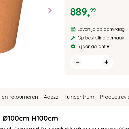
889
,
99
Levertijd op aanvraag
Op bestelling gemaakt
5 jaar garantie
 en retourneren
Adezz
Tuincentrum
Productrev
l Ø100cm H100cm