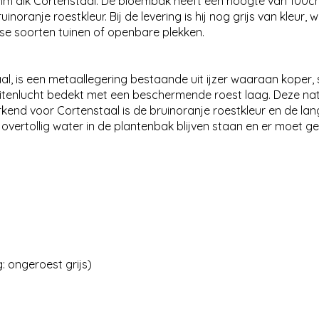
 dik Cortenstaal. De bloembak heeft een hoogte van 100cm 
inoranje roestkleur. Bij de levering is hij nog grijs van kleur
se soorten tuinen of openbare plekken.
l, is een metaallegering bestaande uit ijzer waaraan koper, s
uitenlucht bedekt met een beschermende roest laag. Deze nat
nd voor Cortenstaal is de bruinoranje roestkleur en de lang
 overtollig water in de plantenbak blijven staan en er moet 
g: ongeroest grijs)