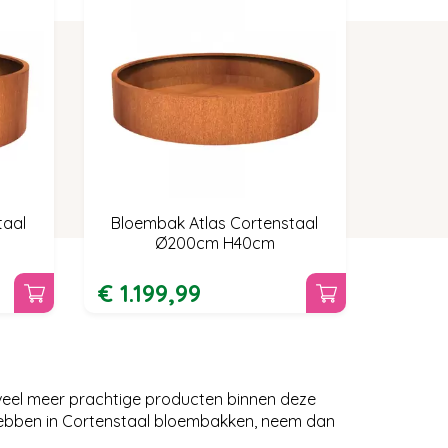
taal
Bloembak Atlas Cortenstaal
Ø200cm H40cm
€
1.199
,
99
eel meer prachtige producten binnen deze
hebben in Cortenstaal bloembakken, neem dan