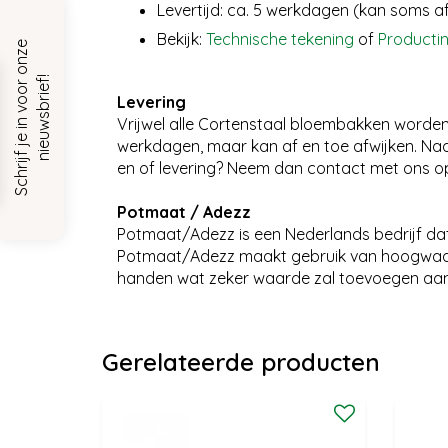
Levertijd: ca. 5 werkdagen (kan soms a
Bekijk:
Technische tekening
of
Producti
S
c
h
r
i
j
f
j
e
i
n
v
o
o
r
o
n
z
e
n
i
e
u
w
s
b
r
i
e
f
!
Levering
Vrijwel alle Cortenstaal bloembakken worden 
werkdagen, maar kan af en toe afwijken. Nada
en of levering? Neem dan contact met ons o
Potmaat / Adezz
Potmaat/Adezz is een Nederlands bedrijf dat 
Potmaat/Adezz maakt gebruik van hoogwaar
handen wat zeker waarde zal toevoegen aan j
Gerelateerde producten