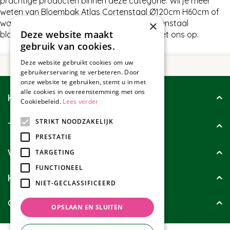
prachtige producten binnen deze categorie. Wil je meer
weten van Bloembak Atlas Cortenstaal Ø120cm H60cm of
wat wij nog meer te bieden hebben in Cortenstaal
×
Deze website maakt
bloembakken, neem dan gerust contact met ons op.
gebruik van cookies.
Deze website gebruikt cookies om uw
gebruikerservaring te verbeteren. Door
onze website te gebruiken, stemt u in met
alle cookies in overeenstemming met ons
Klantenservice
Cookiebeleid.
Lees verder
STRIKT NOODZAKELIJK
Tuincollectie
PRESTATIE
Wie zijn wij?
TARGETING
FUNCTIONEEL
Klanten geven ons
NIET-GECLASSIFICEERD
Contact
OPSLAAN EN SLUITEN