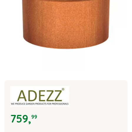
759
,
99