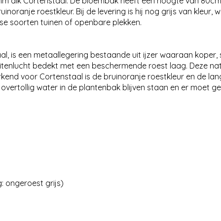
 dik Cortenstaal. De bloembak heeft een hoogte van 80cm e
inoranje roestkleur. Bij de levering is hij nog grijs van kleur
se soorten tuinen of openbare plekken.
l, is een metaallegering bestaande uit ijzer waaraan koper, s
uitenlucht bedekt met een beschermende roest laag. Deze nat
nd voor Cortenstaal is de bruinoranje roestkleur en de lang
 overtollig water in de plantenbak blijven staan en er moet 
g: ongeroest grijs)