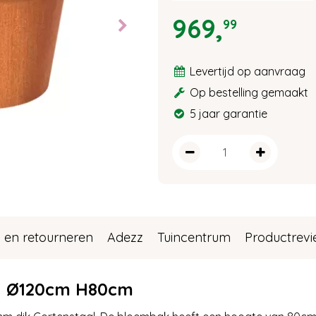
969
,
99
Levertijd op aanvraag
Op bestelling gemaakt
5 jaar garantie
 en retourneren
Adezz
Tuincentrum
Productrev
l Ø120cm H80cm