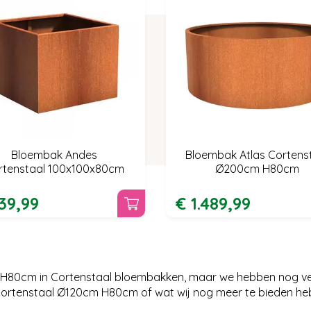
Bloembak Andes
Bloembak Atlas Cortens
rtenstaal 100x100x80cm
Ø200cm H80cm
39
,
99
€
1.489
,
99
 H80cm in Cortenstaal bloembakken, maar we hebben nog ve
Cortenstaal Ø120cm H80cm of wat wij nog meer te bieden h