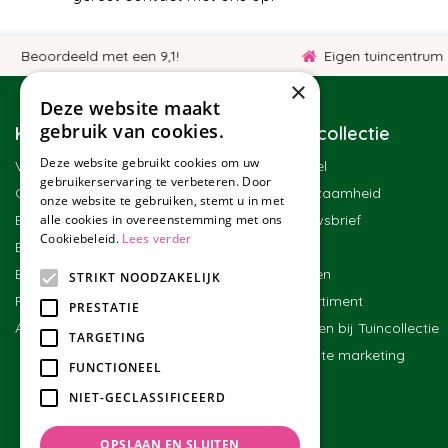
oordeeld met een 9,1!
Eigen tuincentrum
×
Deze website maakt
gebruik van cookies.
Klantenservice
Tuincollectie
Deze website gebruikt cookies om uw
Veelgestelde vragen
Winkel
gebruikerservaring te verbeteren. Door
Contact
Duurzaamheid
onze website te gebruiken, stemt u in met
alle cookies in overeenstemming met ons
Bestellen
Nieuwsbrief
Cookiebeleid.
Lees verder
Bezorgen en afhalen
Blog
Betalen
Merken
STRIKT NOODZAKELIJK
Ruilen en retourneren
Assortiment
PRESTATIE
Algemene voorwaarden
Werken bij Tuincollectie
TARGETING
Affiliate marketing
FUNCTIONEEL
NIET-GECLASSIFICEERD
OPSLAAN EN SLUITEN