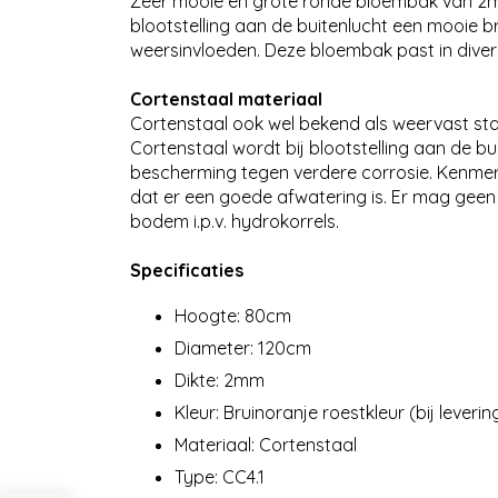
Zeer mooie en grote ronde bloembak van 2mm
blootstelling aan de buitenlucht een mooie bru
weersinvloeden. Deze bloembak past in diver
Cortenstaal materiaal
Cortenstaal ook wel bekend als weervast staa
Cortenstaal wordt bij blootstelling aan de b
bescherming tegen verdere corrosie. Kenmerke
dat er een goede afwatering is. Er mag geen
bodem i.p.v. hydrokorrels.
Specificaties
Hoogte: 80cm
Diameter: 120cm
Dikte: 2mm
Kleur: Bruinoranje roestkleur (bij leverin
Materiaal: Cortenstaal
Type: CC4.1