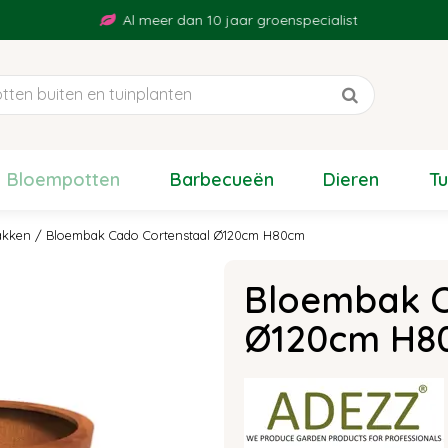
Al meer dan 10 jaar groenspecialist
Bloempotten
Barbecueën
Dieren
T
akken
Bloembak Cado Cortenstaal Ø120cm H80cm
Bloembak C
Ø120cm H8