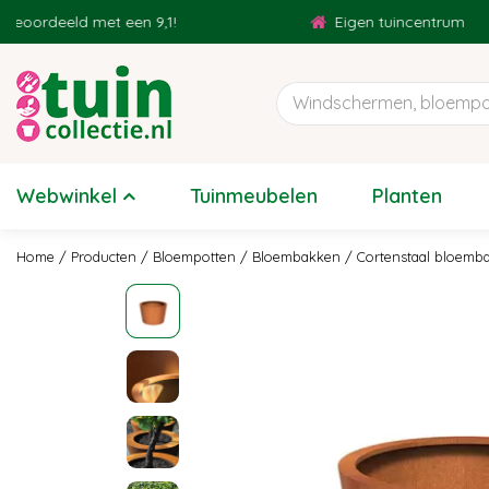
Ga
rdeeld met een 9,1!
Eigen tuincentrum
naar
content
Webwinkel
Tuinmeubelen
Planten
Home
Producten
Bloempotten
Bloembakken
Cortenstaal bloemb