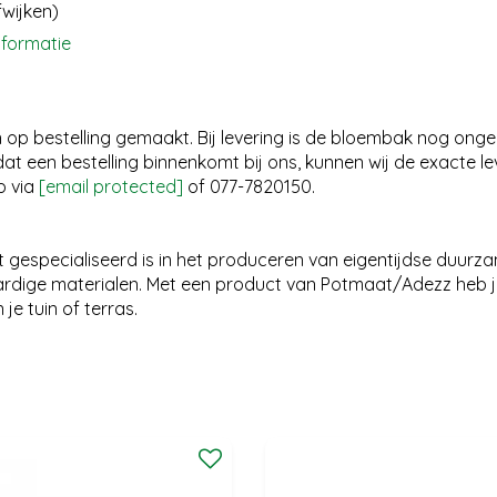
fwijken)
nformatie
op bestelling gemaakt. Bij levering is de bloembak nog onger
t een bestelling binnenkomt bij ons, kunnen wij de exacte l
p via
[email protected]
of 077-7820150.
gespecialiseerd is in het produceren van eigentijdse duurza
dige materialen. Met een product van Potmaat/Adezz heb j
e tuin of terras.