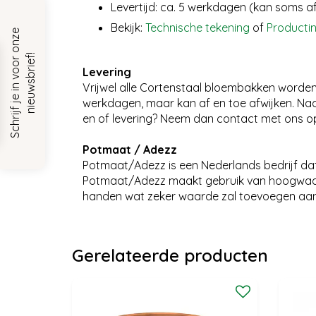
Levertijd: ca. 5 werkdagen (kan soms a
Bekijk:
Technische tekening
of
Producti
S
c
h
r
i
j
f
j
e
i
n
v
o
o
r
o
n
z
e
n
i
e
u
w
s
b
r
i
e
f
!
Levering
Vrijwel alle Cortenstaal bloembakken worden 
werkdagen, maar kan af en toe afwijken. Nada
en of levering? Neem dan contact met ons o
Potmaat / Adezz
Potmaat/Adezz is een Nederlands bedrijf dat 
Potmaat/Adezz maakt gebruik van hoogwaar
handen wat zeker waarde zal toevoegen aan j
Gerelateerde producten