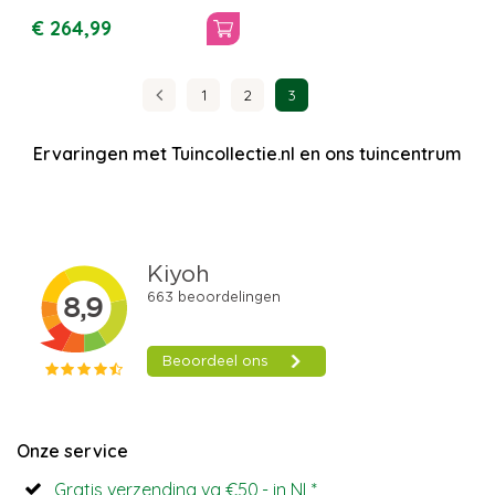
€
264
,
99
1
2
3
Ervaringen met Tuincollectie.nl en ons tuincentrum
Onze service
Gratis verzending va €50,- in NL*