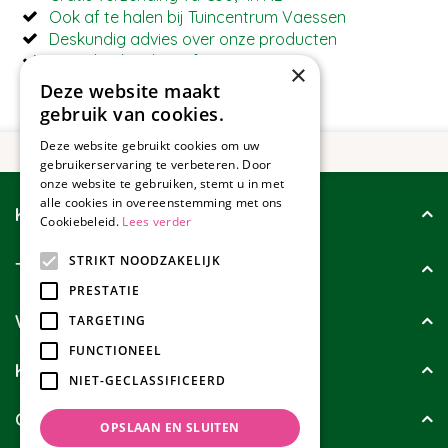
Ook af te halen bij Tuincentrum Vaessen
Deskundig advies over onze producten
Betaal ook achteraf met Riverty
×
Deze website maakt
gebruik van cookies.
Deze website gebruikt cookies om uw
gebruikerservaring te verbeteren. Door
onze website te gebruiken, stemt u in met
alle cookies in overeenstemming met ons
Klantenservice
Cookiebeleid.
Lees verder
STRIKT NOODZAKELIJK
Tuincollectie
PRESTATIE
Wie zijn wij?
TARGETING
FUNCTIONEEL
Klanten geven ons
NIET-GECLASSIFICEERD
Contact
OPSLAAN EN SLUITEN