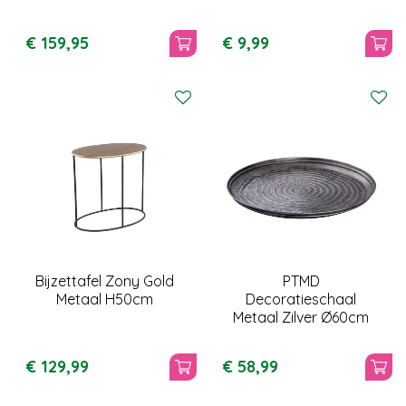
€
159
,
95
€
9
,
99
Bijzettafel Zony Gold
PTMD
Metaal H50cm
Decoratieschaal
Metaal Zilver Ø60cm
€
129
,
99
€
58
,
99