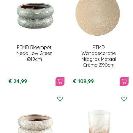
PTMD Bloempot
PTMD
Neda Low Green
Wanddecoratie
Ø19cm
Milagros Metaal
Crème Ø90cm
€
24
,
99
€
109
,
99