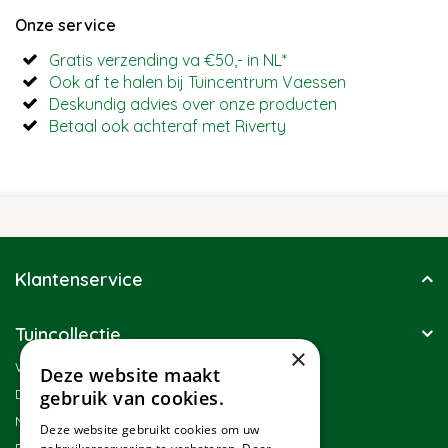
Onze service
Gratis verzending va €50,- in NL*
Ook af te halen bij Tuincentrum Vaessen
Deskundig advies over onze producten
Betaal ook achteraf met Riverty
Klantenservice
Tuincollectie
×
Winkel
Deze website maakt
Duurzaamheid
gebruik van cookies.
Nieuwsbrief
Deze website gebruikt cookies om uw