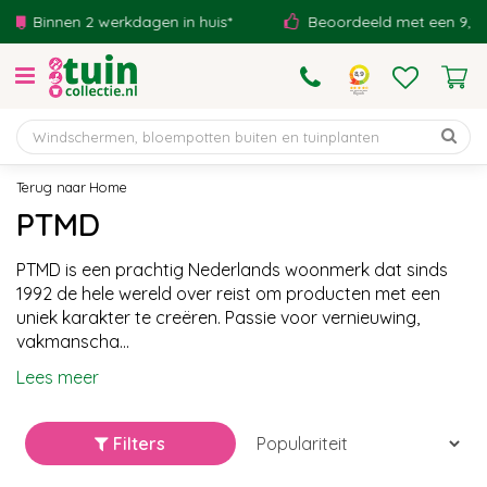
G
nnen 2 werkdagen in huis*
Beoordeeld met een 9,1!
a
n
a
a
r
c
o
Home
n
PTMD
t
e
PTMD is een prachtig Nederlands woonmerk dat sinds
n
1992 de hele wereld over reist om producten met een
t
uniek karakter te creëren. Passie voor vernieuwing,
vakmanscha...
Lees meer
Filters