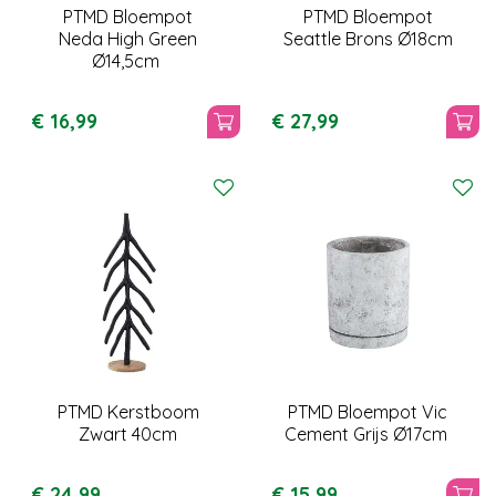
PTMD Bloempot
PTMD Bloempot
Neda High Green
Seattle Brons Ø18cm
Ø14,5cm
€
16
,
99
€
27
,
99
PTMD Kerstboom
PTMD Bloempot Vic
Zwart 40cm
Cement Grijs Ø17cm
€
24
,
99
€
15
,
99