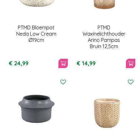
PTMD Bloempot
PTMD
Neda Low Cream
Waxinelichthouder
Ø19cm
Arino Pampas
Bruin 12,5cm
€
24
,
99
€
14
,
99