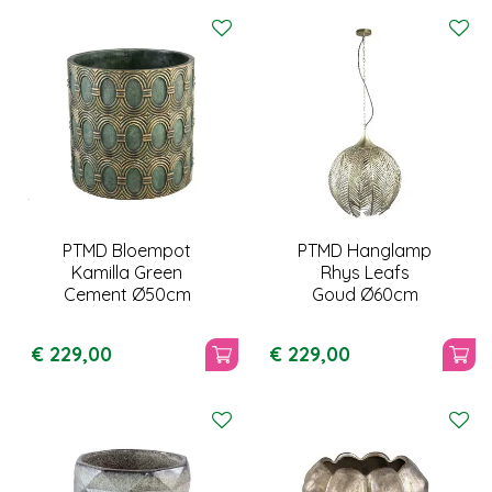
PTMD Bloempot
PTMD Hanglamp
Kamilla Green
Rhys Leafs
Cement Ø50cm
Goud Ø60cm
€
229
,
00
€
229
,
00