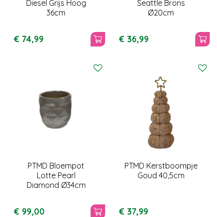
Diesel Grijs Hoog
Seattle Brons
36cm
Ø20cm
€
74
,
99
€
36
,
99
PTMD Bloempot
PTMD Kerstboompje
Lotte Pearl
Goud 40,5cm
Diamond Ø34cm
€
99
,
00
€
37
,
99