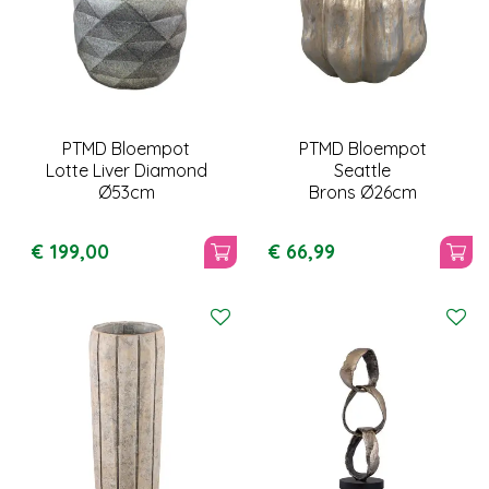
PTMD Bloempot
PTMD Bloempot
Lotte Liver Diamond
Seattle
Ø53cm
Brons Ø26cm
€
199
,
00
€
66
,
99