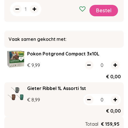
Vaak samen gekocht met:
Pokon Potgrond Compact 3x10L
€
9
,
99
€
0
,
00
Gieter Ribbel 1L Assorti 1st
€
8
,
99
€
0
,
00
Totaal
€
159
,
95