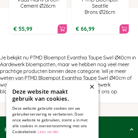
Cement Ø26cm
Seattle
Brons Ø26cm
€
55
,
99
€
66
,
99
Je bekijkt nu PTMD Bloempot Evanthia Taupe Swirl Ø40cm in
Aardewerk bloempotten, maar we hebben nog veel meer
prachtige producten binnen deze categorie. Wil je meer
weten van PTMD Bloempot Evanthia Taupe Swirl Ø40cm of
×
wat wij nog meer te bieden hebben in Aardewerk
Deze website maakt
bloempotten, neem dan gerust contact met ons op.
gebruik van cookies.
Deze website gebruikt cookies om uw
gebruikerservaring te verbeteren. Door
onze website te gebruiken, stemt u in met
alle cookies in overeenstemming met ons
Klantenservice
Cookiebeleid.
Lees verder