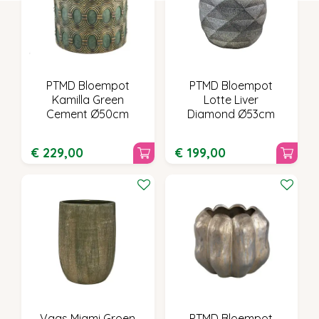
PTMD Bloempot
PTMD Bloempot
Kamilla Green
Lotte Liver
Cement Ø50cm
Diamond Ø53cm
€
229
,
00
€
199
,
00
Vaas Miami Groen
PTMD Bloempot