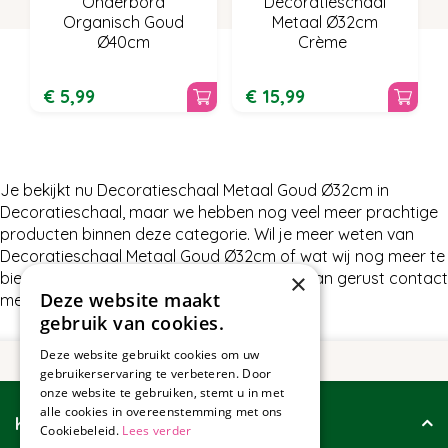
Onderbord
Decoratieschaal
Organisch Goud
Metaal Ø32cm
Ø40cm
Crème
€
5
,
99
€
15
,
99
Je bekijkt nu Decoratieschaal Metaal Goud Ø32cm in
Decoratieschaal, maar we hebben nog veel meer prachtige
producten binnen deze categorie. Wil je meer weten van
Decoratieschaal Metaal Goud Ø32cm of wat wij nog meer te
×
bieden hebben in Decoratieschaal, neem dan gerust contact
Deze website maakt
met ons op.
gebruik van cookies.
Deze website gebruikt cookies om uw
gebruikerservaring te verbeteren. Door
onze website te gebruiken, stemt u in met
alle cookies in overeenstemming met ons
Klantenservice
Cookiebeleid.
Lees verder