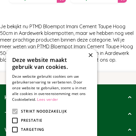
Je bekijkt nu PTMD Bloempot Imani Cement Taupe Hoog
50cm in Aardewerk bloempotten, maar we hebben nog veel
meer prachtige producten binnen deze categorie. Wil je
meer weten van PTMD Bloempot Imani Cement Taupe Hoog
×
50cm of wat wij nog meer te bieden hebben in Aardewerk
Deze website maakt
bloempotten, neem dan gerust contact met ons op.
gebruik van cookies.
Deze website gebruikt cookies om uw
gebruikerservaring te verbeteren. Door
onze website te gebruiken, stemt u in met
alle cookies in overeenstemming met ons
Klantenservice
Cookiebeleid.
Lees verder
STRIKT NOODZAKELIJK
Tuincollectie
PRESTATIE
Wie zijn wij?
TARGETING