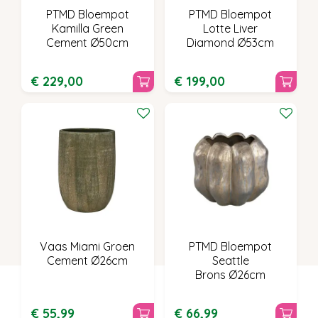
PTMD Bloempot
PTMD Bloempot
Kamilla Green
Lotte Liver
Cement Ø50cm
Diamond Ø53cm
€
229
,
00
€
199
,
00
Vaas Miami Groen
PTMD Bloempot
Cement Ø26cm
Seattle
Brons Ø26cm
€
55
,
99
€
66
,
99