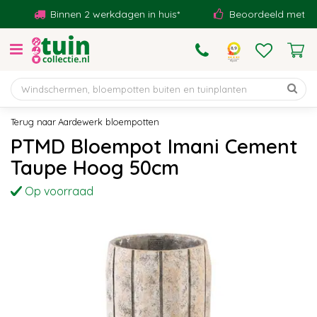
G
Binnen 2 werkdagen in huis*
Beoordeeld met een 9,
a
n
a
a
r
c
o
Aardewerk bloempotten
n
PTMD Bloempot Imani Cement
t
Taupe Hoog 50cm
e
n
Op voorraad
t