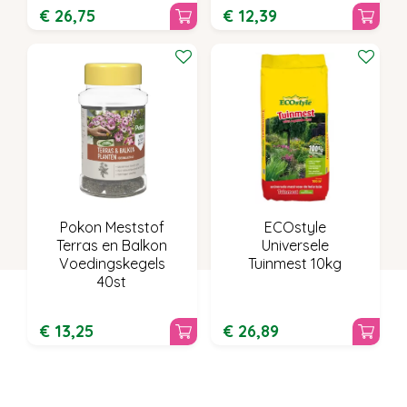
€
26
,
75
€
12
,
39
Pokon Meststof
ECOstyle
Terras en Balkon
Universele
Voedingskegels
Tuinmest 10kg
40st
€
13
,
25
€
26
,
89