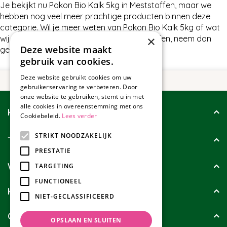
Je bekijkt nu Pokon Bio Kalk 5kg in Meststoffen, maar we
hebben nog veel meer prachtige producten binnen deze
categorie. Wil je meer weten van Pokon Bio Kalk 5kg of wat
×
wij nog meer te bieden hebben in Meststoffen, neem dan
Deze website maakt
gerust contact met ons op.
gebruik van cookies.
Deze website gebruikt cookies om uw
gebruikerservaring te verbeteren. Door
onze website te gebruiken, stemt u in met
alle cookies in overeenstemming met ons
Klantenservice
Cookiebeleid.
Lees verder
STRIKT NOODZAKELIJK
Tuincollectie
PRESTATIE
Wie zijn wij?
TARGETING
FUNCTIONEEL
Klanten geven ons
NIET-GECLASSIFICEERD
Contact
OPSLAAN EN SLUITEN