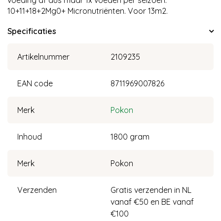
voeding af dus maar 1x voeden per seizoen.
10+11+18+2Mg0+ Micronutriënten. Voor 13m2.
Specificaties
Artikelnummer
2109235
EAN code
8711969007826
Merk
Pokon
Inhoud
1800 gram
Merk
Pokon
Verzenden
Gratis verzenden in NL
vanaf €50 en BE vanaf
€100