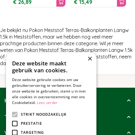
€
26
,
89
€
15
,
49
Je bekijkt nu Pokon Meststof Terras-Balkonplanten Langw
1.5k in Meststoffen, maar we hebben nog veel meer
prachtige producten binnen deze categorie. Wil je meer
weten van Pokon Meststof Terras-Balkonplanten Langw 1.5k
of wat wij nog meer te bieden hebben in Meststoffen, neem
×
Deze website maakt
dan gerust contact met ons op.
gebruik van cookies.
Deze website gebruikt cookies om uw
gebruikerservaring te verbeteren. Door
onze website te gebruiken, stemt u in met
alle cookies in overeenstemming met ons
Klantenservice
Cookiebeleid.
Lees verder
STRIKT NOODZAKELIJK
Tuincollectie
PRESTATIE
Wie zijn wij?
TARGETING