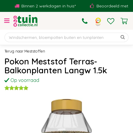
G
Binnen 2 werkdagen in huis*
Beoordeeld met een 9
a
n
a
a
r
c
o
Meststoffen
n
Pokon Meststof Terras-
t
Balkonplanten Langw 1.5k
e
n
Op voorraad
t