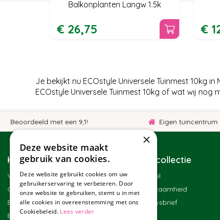
Balkonplanten Langw 1.5k
€
26
,
75
€
1
Je bekijkt nu ECOstyle Universele Tuinmest 10kg i
ECOstyle Universele Tuinmest 10kg of wat wij nog 
oordeeld met een 9,1!
Eigen tuincentrum
×
Deze website maakt
gebruik van cookies.
Klantenservice
Tuincollectie
Deze website gebruikt cookies om uw
Veelgestelde vragen
Winkel
gebruikerservaring te verbeteren. Door
Contact
Duurzaamheid
onze website te gebruiken, stemt u in met
Bestellen
Nieuwsbrief
alle cookies in overeenstemming met ons
Cookiebeleid.
Lees verder
Bezorgen en afhalen
Blog