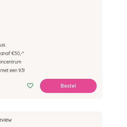
uis
vanaf €50,-
*
tuincentrum
met een 9.3!
eview