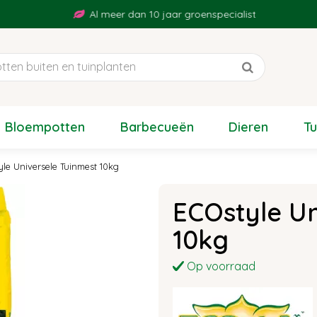
Al meer dan 10 jaar groenspecialist
Bloempotten
Barbecueën
Dieren
T
yle Universele Tuinmest 10kg
ECOstyle Un
10kg
Op voorraad