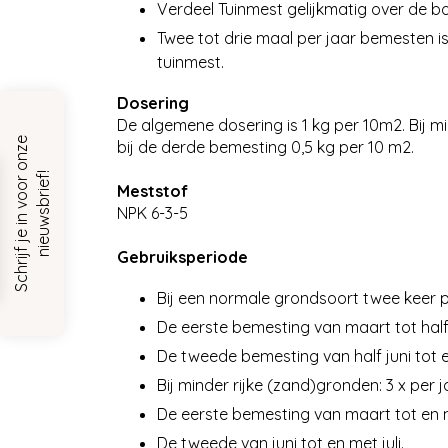
Verdeel Tuinmest gelijkmatig over de bo
Twee tot drie maal per jaar bemesten i
tuinmest.
Dosering
De algemene dosering is 1 kg per 10m2. Bij m
S
c
h
r
i
j
f
j
e
i
n
v
o
o
r
o
n
z
e
n
i
e
u
w
s
b
r
i
e
f
bij de derde bemesting 0,5 kg per 10 m2.
!
Meststof
NPK 6-3-5
Gebruiksperiode
Bij een normale grondsoort twee keer 
De eerste bemesting van maart tot half 
De tweede bemesting van half juni tot 
Bij minder rijke (zand)gronden: 3 x per
De eerste bemesting van maart tot en 
De tweede van juni tot en met juli.