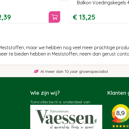
Balkon Voedingskegels 
2
,
39
€
13
,
25
n Meststoffen, maar we hebben nog veel meer prachtige produ
meer te bieden hebben in Meststoffen, neem dan gerust cont
Al meer dan 10 jaar groenspecialist
Wie zijn wij?
Klanten
Tuincollectie.nl is onderdeel van