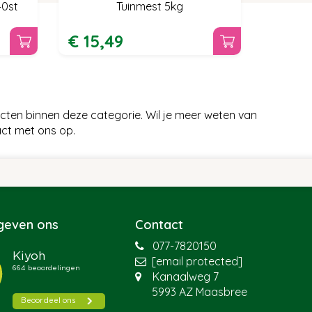
40st
Tuinmest 5kg
€
15
,
49
cten binnen deze categorie. Wil je meer weten van
act met ons op.
 geven ons
Contact
077-7820150
[email protected]
Kanaalweg 7
5993 AZ Maasbree