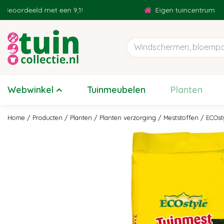
Ga
rdeeld met een 9,1!
Eigen tuincentrum
naar
content
Webwinkel
Tuinmeubelen
Planten
Home
Producten
Planten
Planten verzorging
Meststoffen
ECOst