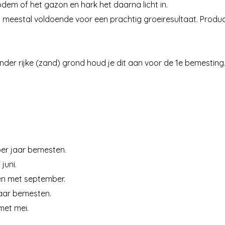
dem of het gazon en hark het daarna licht in.
s meestal voldoende voor een prachtig groeiresultaat. Prod
inder rijke (zand) grond houd je dit aan voor de 1e bemesting
per jaar bemesten.
juni.
en met september.
 jaar bemesten.
met mei.