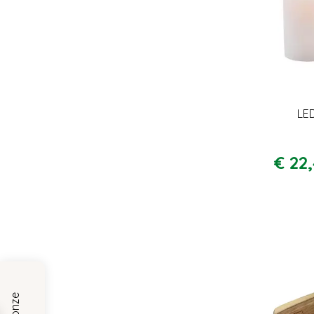
LE
€
22
,