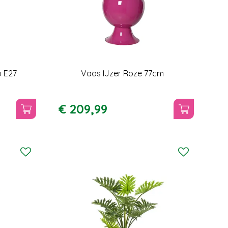
 E27
Vaas IJzer Roze 77cm
€
209
,
99