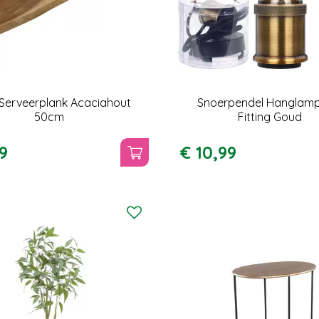
Serveerplank Acaciahout
Snoerpendel Hanglamp
50cm
Fitting Goud
9
€
10
,
99