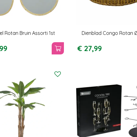
el Rotan Bruin Assorti 1st
Dienblad Congo Rotan 
99
€
27
,
99