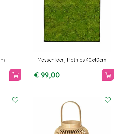
cm
Mosschilderij Platmos 40x40cm
€
99
,
00