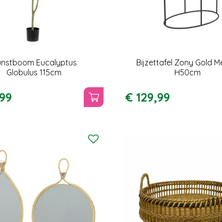
unstboom Eucalyptus
Bijzettafel Zony Gold M
Globulus 115cm
H50cm
99
€
129
,
99