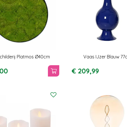
childerij Platmos Ø40cm
Vaas IJzer Blauw 77
00
€
209
,
99