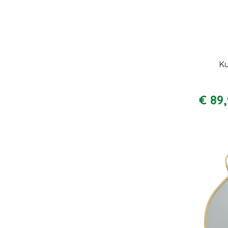
K
€
89
,