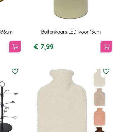
Ø36cm
Buitenkaars LED Ivoor 13cm
€
7
,
99