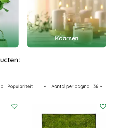
Kaarsen
ucten:
op
Aantal per pagina