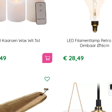
D Kaarsen Wax Wit 3st
LED Filamentlamp Retr
Dimbaar Ø16cm
49
€
28
,
49