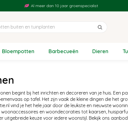
Al meer dan 10 jaar groenspecialist
Bloempotten
Barbecueën
Dieren
T
nen
wonen begint bij het inrichten en decoreren van je huis. Een p
emenvaas op tafel. Het zijn vaak de kleine dingen die het gro
ctie.nl vind je het hele jaar door de leukste en nieuwste wooni
e woonaccessoires en woondecoraties tot kaarsen, huisparfu
er uitgebreide keuze voor iedere woonstijl. Bekijk ons aanbod 