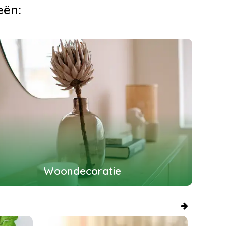
eën:
Woondecoratie