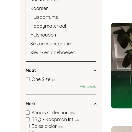
Kaarsen
Huisparfums
Hobbymateriaal
Huishouden
Seizoensdecoratie
Kleur- en doeboeken
Maat
One Size
(8)
Wis selectie
Merk
Anna's Collection
(95)
BBQ - Koopman Int.
(4)
Boles d'olor
(18)