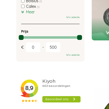
Bolsius
(1)
Calex
(1)
Meer
Wis selectie
W
Prijs
€
-
Wis selectie