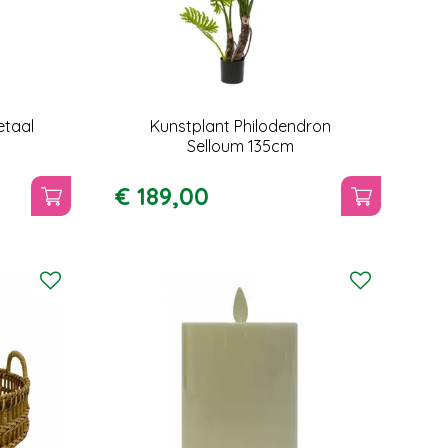
etaal
Kunstplant Philodendron
Selloum 135cm
€
189
,
00