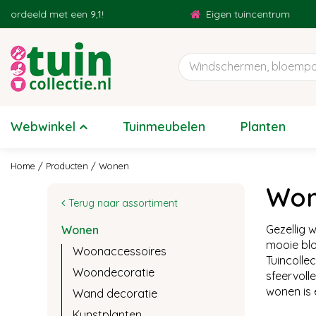
Ga
een 9,1!
Eigen tuincentrum
naar
content
Webwinkel
Tuinmeubelen
Planten
Home
Producten
Wonen
Wo
Terug naar assortiment
Gezellig 
Wonen
mooie blo
Woonaccessoires
Tuincolle
Woondecoratie
sfeervoll
wonen is 
Wand decoratie
Kunstplanten