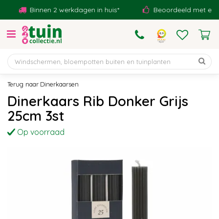
G
Binnen 2 werkdagen in huis*
Beoordeeld met een 9,1
a
n
a
a
r
c
o
Dinerkaarsen
n
Dinerkaars Rib Donker Grijs
t
25cm 3st
e
n
Op voorraad
t