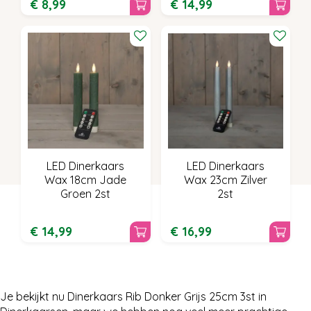
€
8
,
99
€
14
,
99
LED Dinerkaars
LED Dinerkaars
Wax 18cm Jade
Wax 23cm Zilver
Groen 2st
2st
€
14
,
99
€
16
,
99
Je bekijkt nu Dinerkaars Rib Donker Grijs 25cm 3st in