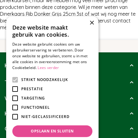
Dinerkaarsen, maar we hebben nog veel meer prachtige
producten binnen deze categorie. Wil je meer weten van
Dinerkaars Rib Donker Grijs 25cm 3st of wat wij nog meer te
×
bieden hebben in Dinerkaarsen, neem dan gerust contact
Deze website maakt
met ons op.
gebruik van cookies.
Deze website gebruikt cookies om uw
gebruikerservaring te verbeteren. Door
onze website te gebruiken, stemt u in met
alle cookies in overeenstemming met ons
Klantenservice
Cookiebeleid.
Lees verder
STRIKT NOODZAKELIJK
Tuincollectie
PRESTATIE
Wie zijn wij?
TARGETING
FUNCTIONEEL
Klanten geven ons
NIET-GECLASSIFICEERD
Contact
OPSLAAN EN SLUITEN