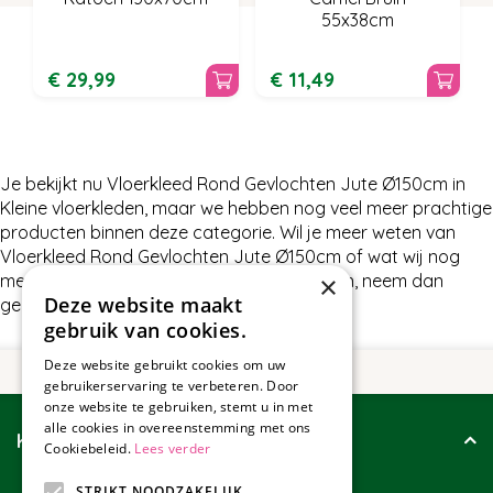
55x38cm
€
29
,
99
€
11
,
49
Je bekijkt nu Vloerkleed Rond Gevlochten Jute Ø150cm in
Kleine vloerkleden, maar we hebben nog veel meer prachtige
producten binnen deze categorie. Wil je meer weten van
Vloerkleed Rond Gevlochten Jute Ø150cm of wat wij nog
meer te bieden hebben in Kleine vloerkleden, neem dan
×
Deze website maakt
gerust contact met ons op.
gebruik van cookies.
Deze website gebruikt cookies om uw
gebruikerservaring te verbeteren. Door
onze website te gebruiken, stemt u in met
alle cookies in overeenstemming met ons
Klantenservice
Cookiebeleid.
Lees verder
STRIKT NOODZAKELIJK