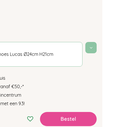
thoes Lucas Ø24cm H21cm
uis
vanaf €50,-
*
tuincentrum
met een 9.3!