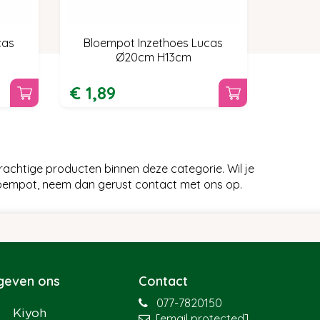
cas
Bloempot Inzethoes Lucas
Ø20cm H13cm
€
1
,
89
chtige producten binnen deze categorie. Wil je
oempot, neem dan gerust contact met ons op.
 geven ons
Contact
077-7820150
[email protected]