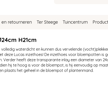
 en retourneren
Ter Steege
Tuincentrum
Produc
 Ø24cm H21cm
 volledig waterdicht en kunnen dus vervelende (vocht)plekk
t deze Lucas inzethoes! De inzethoes voor bloempotten is g
en. Verder heeft deze transparante inlay een diameter van 2
dien hij te hoog is voor de bloempot, is hij eenvoudig op maa
t en plaats het geheel in de bloempot of plantenmand.