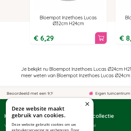
Bloempot Inzethoes Lucas
Bl
Ø32cm H24cm
€
6
,
29
€
8
Je bekijkt nu Bloempot Inzethoes Lucas Ø24cm H21
meer weten van Bloempot Inzethoes Lucas Ø24cm H
eoordeeld met een 9,1!
Eigen tuincentrum
×
Deze website maakt
gebruik van cookies.
Klantenservice
Tuincollectie
Deze website gebruikt cookies om uw
Veelgestelde vragen
Winkel
gebruikerservaring te verbeteren. Door