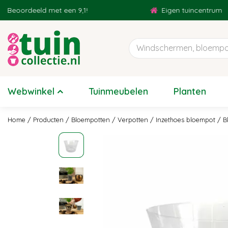
Ga
oordeeld met een 9,1!
Eigen tuincentrum
naar
content
Webwinkel
Tuinmeubelen
Planten
Home
Producten
Bloempotten
Verpotten
Inzethoes bloempot
B