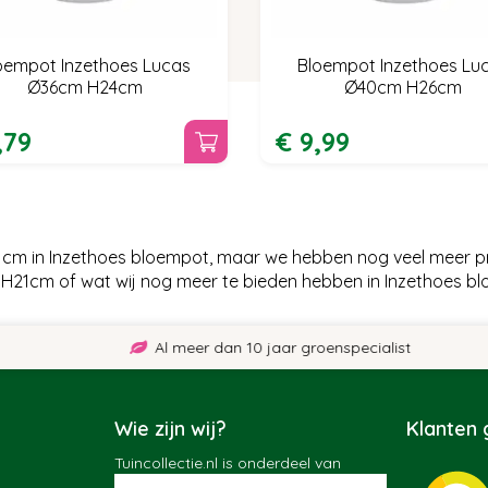
oempot Inzethoes Lucas
Bloempot Inzethoes Lu
Ø36cm H24cm
Ø40cm H26cm
,
79
€
9
,
99
cm in Inzethoes bloempot, maar we hebben nog veel meer pra
21cm of wat wij nog meer te bieden hebben in Inzethoes bl
Al meer dan 10 jaar groenspecialist
Wie zijn wij?
Klanten
Tuincollectie.nl is onderdeel van