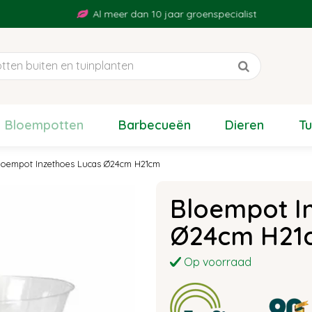
Al meer dan 10 jaar groenspecialist
Bloempotten
Barbecueën
Dieren
T
loempot Inzethoes Lucas Ø24cm H21cm
Bloempot I
Ø24cm H21
Op voorraad