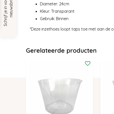
S
c
h
r
i
j
f
j
e
i
n
v
o
o
r
o
n
z
e
n
i
e
u
w
s
b
r
i
e
f
!
Diameter: 24cm
Kleur: Transparant
Gebruik: Binnen
*Deze inzethoes loopt taps toe met aan de 
Gerelateerde producten