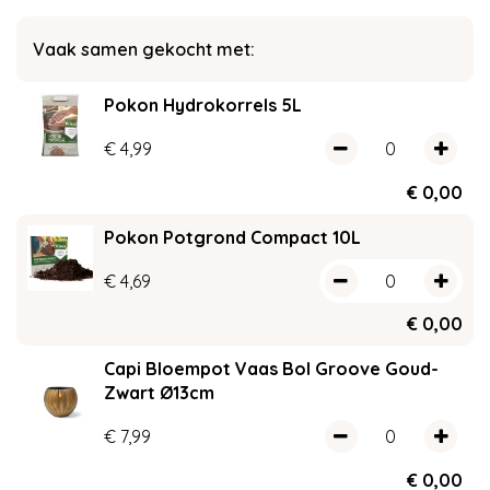
Vaak samen gekocht met:
Pokon Hydrokorrels 5L
€
4
,
99
€
0
,
00
Pokon Potgrond Compact 10L
€
4
,
69
€
0
,
00
Capi Bloempot Vaas Bol Groove Goud-
Zwart Ø13cm
€
7
,
99
€
0
,
00