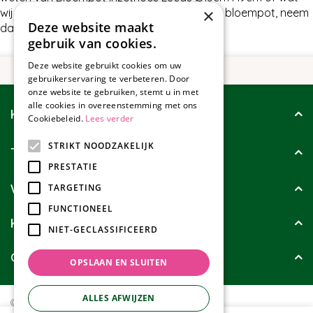
×
wij nog meer te bieden hebben in Inzethoes bloempot, neem
Deze website maakt
dan gerust contact met ons op.
gebruik van cookies.
Deze website gebruikt cookies om uw
gebruikerservaring te verbeteren. Door
onze website te gebruiken, stemt u in met
alle cookies in overeenstemming met ons
Klantenservice
Cookiebeleid.
Lees verder
STRIKT NOODZAKELIJK
Tuincollectie
PRESTATIE
Wie zijn wij?
TARGETING
FUNCTIONEEL
Klanten geven ons
NIET-GECLASSIFICEERD
Contact
OPSLAAN EN SLUITEN
ALLES AFWIJZEN
© Tuincollectie.nl
Green Solutions