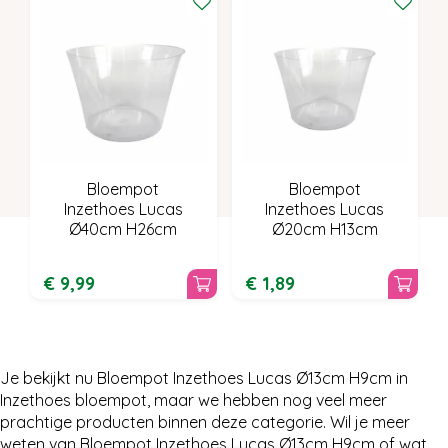
Bloempot
Bloempot
Inzethoes Lucas
Inzethoes Lucas
Ø40cm H26cm
Ø20cm H13cm
€
9
,
99
€
1
,
89
Je bekijkt nu Bloempot Inzethoes Lucas Ø13cm H9cm in
Inzethoes bloempot, maar we hebben nog veel meer
prachtige producten binnen deze categorie. Wil je meer
weten van Bloempot Inzethoes Lucas Ø13cm H9cm of wat