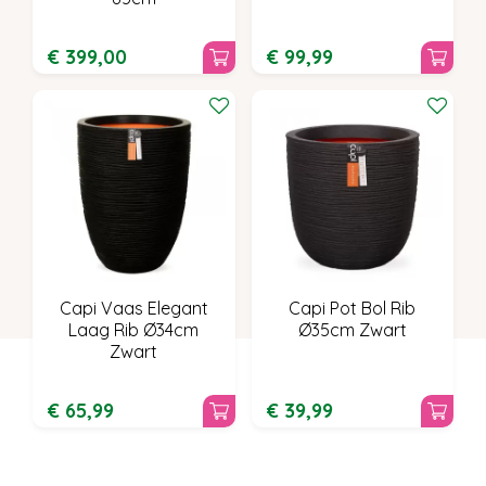
€
399
,
00
€
99
,
99
Capi Vaas Elegant
Capi Pot Bol Rib
Laag Rib Ø34cm
Ø35cm Zwart
Zwart
€
65
,
99
€
39
,
99