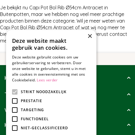
Je bekijkt nu Capi Pot Bol Rib Ø54cm Antraciet in
Buitenpotten, maar we hebben nog veel meer prachtige
producten binnen deze categorie. Wil je meer weten van
Capi Pot Bol Rib Ø54cm Antraciet of wat wij nog meer te
bieden hebben in Buitenpotten, neem dan gerust contact
×
Deze website maakt
met ons op.
gebruik van cookies.
Deze website gebruikt cookies om uw
gebruikerservaring te verbeteren. Door
onze website te gebruiken, stemt u in met
alle cookies in overeenstemming met ons
Klantenservice
Cookiebeleid.
Lees verder
STRIKT NOODZAKELIJK
Tuincollectie
PRESTATIE
Wie zijn wij?
TARGETING
FUNCTIONEEL
Klanten geven ons
NIET-GECLASSIFICEERD